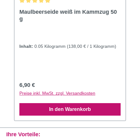
Durchschnittliche Bewertung von 4.96 von 5 Sternen
Maulbeerseide weiß im Kammzug 50
g
Inhalt:
0.05 Kilogramm
(138,00 € / 1 Kilogramm)
Regulärer Preis:
6,90 €
Preise inkl. MwSt. zzgl. Versandkosten
In den Warenkorb
Ihre Vorteile: