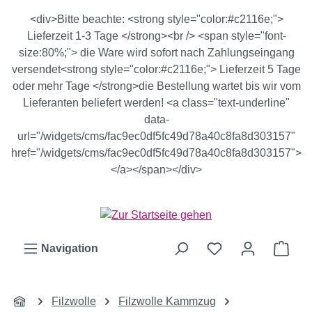
Zum Hauptinhalt springen
<div>Bitte beachte: <strong style="color:#c2116e;">
Lieferzeit 1-3 Tage </strong><br /> <span style="font-
size:80%;"> die Ware wird sofort nach Zahlungseingang
versendet<strong style="color:#c2116e;"> Lieferzeit 5 Tage
oder mehr Tage </strong>die Bestellung wartet bis wir vom
Lieferanten beliefert werden! <a class="text-underline"
data-
url="/widgets/cms/fac9ec0df5fc49d78a40c8fa8d303157"
href="/widgets/cms/fac9ec0df5fc49d78a40c8fa8d303157">
</a></span></div>
Ware
Navigation
Filzwolle
Filzwolle Kammzug