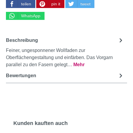
teilen
pin it
tweet
WhatsApp
Beschreibung
Feiner, ungesponnener Wollfaden zur
Oberflächengestaltung und einfärben. Das Vorgarn
parallel zu den Fasern gelegt…
Mehr
Bewertungen
Produktgalerie überspringen
Kunden kauften auch