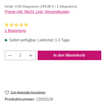
Inhalt:
0.05 Kilogramm
(199,80 € / 1 Kilogramm)
Preise inkl. MwSt. zzgl. Versandkosten
Durchschnittliche Bewertung von 5 von 5 Sternen
1 Bewertung
Sofort verfügbar, Lieferzeit: 1-3 Tage
Produkt Anzahl: Gib den gewünschten Wert e
In den Warenkorb
Zum Merkzettel hinzufügen
Produktnummer:
22003126