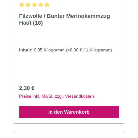
Durchschnittliche Bewertung von 4.91 von 5 Sternen
Filzwolle / Bunter Merinokammzug
Haut (18)
Inhalt:
0.05 Kilogramm
(46,00 € / 1 Kilogramm)
Regulärer Preis:
2,30 €
Preise inkl. MwSt. zzgl. Versandkosten
In den Warenkorb