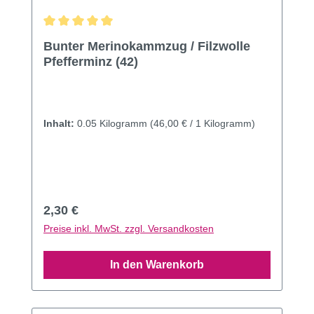
Durchschnittliche Bewertung von 5 von 5 Sternen
Bunter Merinokammzug / Filzwolle
Pfefferminz (42)
Inhalt:
0.05 Kilogramm
(46,00 € / 1 Kilogramm)
Regulärer Preis:
2,30 €
Preise inkl. MwSt. zzgl. Versandkosten
In den Warenkorb