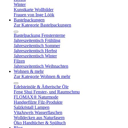
Winter
Kunstkarte Wollbilder
Frauen von Inge Löök
Bastelpackungen
Zur Kategorie Bastelpackungen
Bastelpackung Fenstersterne
Jahreszeitentisch Frühling
Jahreszeitentisch Sommer
Jahreszeitentisch Herbst
Jahreszeitentisch Winter
Filzen
Jahreszeitentisch Weihnachten
Wohnen & mehr
Zur Kategorie Wohnen & mehr
Edelsteinöle & Ätherische Öle
Feng Shui Fenster- und Raumschmu
FLOMAX® Naturmode
Handgefilzte Filz-Produkte
Salzkristall Lampen
VitaJuwels Wasserflaschen
Wolldecken aus Naturfasern
Öko Handtücher & Spültuch
Blog