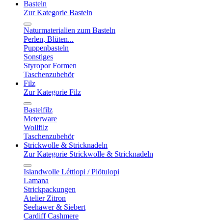
Basteln
Zur Kategorie Basteln
Naturmaterialien zum Basteln
Perlen, Blüten...
Puppenbasteln
Sonstiges
Styropor Formen
Taschenzubehör
Filz
Zur Kategorie Filz
Bastelfilz
Meterware
Wollfilz
Taschenzubehör
Strickwolle & Stricknadeln
Zur Kategorie Strickwolle & Stricknadeln
Islandwolle Léttlopi / Plötulopi
Lamana
Strickpackungen
Atelier Zitron
Seehawer & Siebert
Cardiff Cashmere