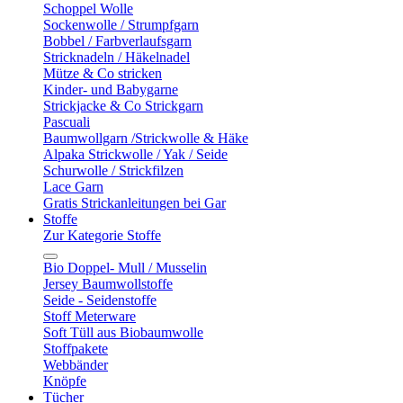
Schoppel Wolle
Sockenwolle / Strumpfgarn
Bobbel / Farbverlaufsgarn
Stricknadeln / Häkelnadel
Mütze & Co stricken
Kinder- und Babygarne
Strickjacke & Co Strickgarn
Pascuali
Baumwollgarn /Strickwolle & Häke
Alpaka Strickwolle / Yak / Seide
Schurwolle / Strickfilzen
Lace Garn
Gratis Strickanleitungen bei Gar
Stoffe
Zur Kategorie Stoffe
Bio Doppel- Mull / Musselin
Jersey Baumwollstoffe
Seide - Seidenstoffe
Stoff Meterware
Soft Tüll aus Biobaumwolle
Stoffpakete
Webbänder
Knöpfe
Tücher