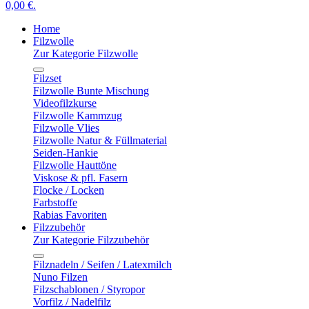
0,00 €.
Home
Filzwolle
Zur Kategorie Filzwolle
Filzset
Filzwolle Bunte Mischung
Videofilzkurse
Filzwolle Kammzug
Filzwolle Vlies
Filzwolle Natur & Füllmaterial
Seiden-Hankie
Filzwolle Hauttöne
Viskose & pfl. Fasern
Flocke / Locken
Farbstoffe
Rabias Favoriten
Filzzubehör
Zur Kategorie Filzzubehör
Filznadeln / Seifen / Latexmilch
Nuno Filzen
Filzschablonen / Styropor
Vorfilz / Nadelfilz