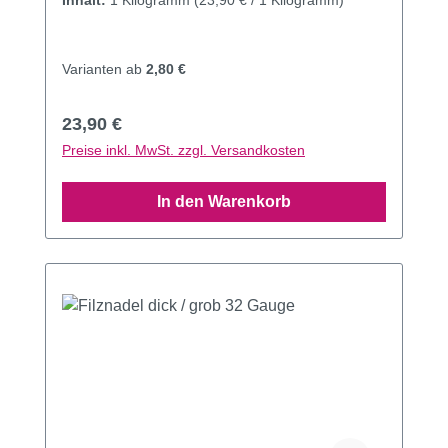
Inhalt:
1 Kilogramm
(23,90 € / 1 Kilogramm)
Varianten ab
2,80 €
Regulärer Preis:
23,90 €
Preise inkl. MwSt. zzgl. Versandkosten
In den Warenkorb