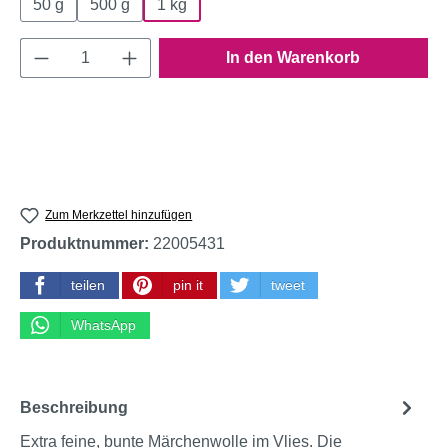
50 g
500 g
1 kg
Produkt Anzahl: Gib den gewünschten Wert e
In den Warenkorb
Zum Merkzettel hinzufügen
Produktnummer:
22005431
teilen
pin it
tweet
WhatsApp
Beschreibung
Extra feine, bunte Märchenwolle im Vlies. Die