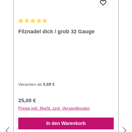
Durchschnittliche Bewertung von 4.64 von 5 Sternen
Filznadel dick / grob 32 Gauge
Varianten ab
0,69 €
Regulärer Preis:
25,00 €
Preise inkl. MwSt. zzgl. Versandkosten
In den Warenkorb