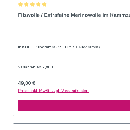
Durchschnittliche Bewertung von 5 von 5 Sternen
Filzwolle / Extrafeine Merinowolle im Kammz
Inhalt:
1 Kilogramm
(49,00 € / 1 Kilogramm)
Varianten ab
2,80 €
Regulärer Preis:
49,00 €
Preise inkl. MwSt. zzgl. Versandkosten