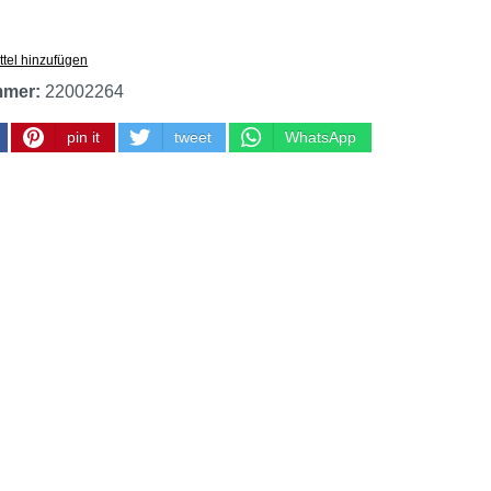
tel hinzufügen
mmer:
22002264
pin it
tweet
WhatsApp