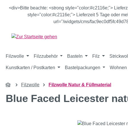
m Hauptinhalt springen
Zur Suche springen
Zur Hauptnavigation springen
<div>Bitte beachte: <strong style="color:#c2116e;"> Liefer
style="color:#c2116e;"> Lieferzeit 5 Tage oder meh
url="/widgets/cms/fac9ec0df5fc49d
Filzwolle
Filzzubehör
Basteln
Filz
Strickwol
Kunstkarten / Postkarten
Bastelpackungen
Wohnen 
Filzwolle
Filzwolle Natur & Füllmaterial
Blue Faced Leicester na
Bildergalerie überspringen