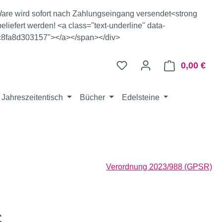
e Ware wird sofort nach Zahlungseingang versendet<strong
eliefert werden! <a class="text-underline" data-
c8fa8d303157"></a></span></div>
0,00 €
Ware
Jahreszeitentisch
Bücher
Edelsteine
Verordnung 2023/988 (GPSR)
eis:
€