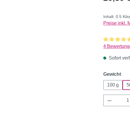
Inhalt:
0.5 Ki
Preise inkl.
Durchschnitt
4 Bewertung
Sofort verf
aus
Gewicht
100 g
5
Produkt 