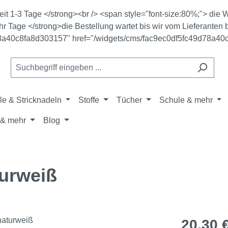
zeit 1-3 Tage </strong><br /> <span style="font-size:80%;"> di
r Tage </strong>die Bestellung wartet bis wir vom Lieferanten b
78a40c8fa8d303157" href="/widgets/cms/fac9ec0df5fc49d78a40
le & Stricknadeln
Stoffe
Tücher
Schule & mehr
& mehr
Blog
turweiß
Regulärer Pr
20,30 