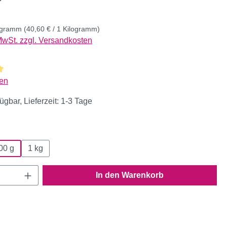
logramm
(40,60 € / 1 Kilogramm)
 MwSt. zzgl. Versandkosten
liche Bewertung von 5 von 5 Sternen
en
ügbar, Lieferzeit: 1-3 Tage
wählen
00 g
1 kg
Anzahl: Gib den gewünschten Wert ein oder
In den Warenkorb