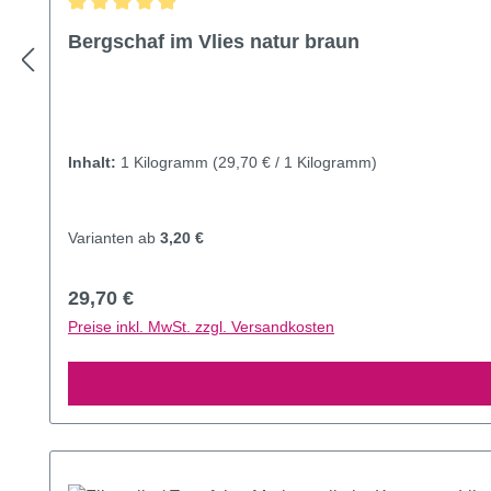
Durchschnittliche Bewertung von 4.94 von 5 Sternen
Bergschaf im Vlies natur braun
Inhalt:
1 Kilogramm
(29,70 € / 1 Kilogramm)
Varianten ab
3,20 €
Regulärer Preis:
29,70 €
Preise inkl. MwSt. zzgl. Versandkosten