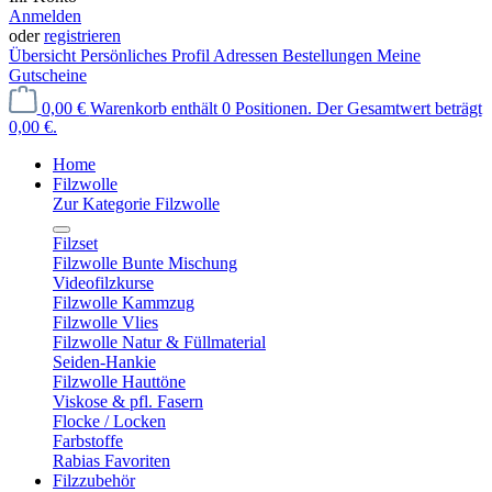
Anmelden
oder
registrieren
Übersicht
Persönliches Profil
Adressen
Bestellungen
Meine
Gutscheine
0,00 €
Warenkorb enthält 0 Positionen. Der Gesamtwert beträgt
0,00 €.
Home
Filzwolle
Zur Kategorie Filzwolle
Filzset
Filzwolle Bunte Mischung
Videofilzkurse
Filzwolle Kammzug
Filzwolle Vlies
Filzwolle Natur & Füllmaterial
Seiden-Hankie
Filzwolle Hauttöne
Viskose & pfl. Fasern
Flocke / Locken
Farbstoffe
Rabias Favoriten
Filzzubehör