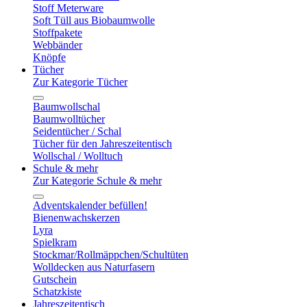
Stoff Meterware
Soft Tüll aus Biobaumwolle
Stoffpakete
Webbänder
Knöpfe
Tücher
Zur Kategorie Tücher
Baumwollschal
Baumwolltücher
Seidentücher / Schal
Tücher für den Jahreszeitentisch
Wollschal / Wolltuch
Schule & mehr
Zur Kategorie Schule & mehr
Adventskalender befüllen!
Bienenwachskerzen
Lyra
Spielkram
Stockmar/Rollmäppchen/Schultüten
Wolldecken aus Naturfasern
Gutschein
Schatzkiste
Jahreszeitentisch