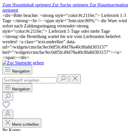
Zum Hauptinhalt springen
Zur Suche springen
Zur Hauptnavigation
springen
<div>Bitte beachte: <strong style="color:#c2116e;"> Lieferzeit 1-3
Tage </strong><br /> <span style="font-size:80%;"> die Ware wird
sofort nach Zahlungseingang versendet<strong
style="color:#c2116e;"> Lieferzeit 5 Tage oder mehr Tage
</strong>die Bestellung wartet bis wir vom Lieferanten beliefert
werden! <a class="text-underline" data-
url="/widgets/cms/fac9ec0df5fc49d78a40c8fa8d303157"
href="/widgets/cms/fac9ec0df5fc49d78a40c8fa8d303157"></a>
</span></div>
Navigation
Navigation
Menü schließen
Ihr Konto