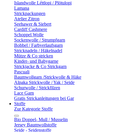
Islandwolle Léttlopi / Plötulopi
Lamana
Strickpackungen
Atelier Zitron
Seehawer & Siebert
Cardiff Cashmere
Schoppel Wolle
Sockenwolle / Strumpfgarn
Bobbel / Farbverlaufsgarn
Stricknadeln / Häkelnadel
Mütze & Co stricken
Kinder- und Babygarne
Strickjacke & Co Strickgarn
Pascuali
Baumwollgarn /Strickwolle & Häke
Alpaka Strickwolle / Yak / Seide
Schurwolle / Strickfilzen
Lace Garn
Gratis Strickanleitungen bei Gar
Stoffe
Zur Kategorie Stoffe
Bio Doppel- Mull / Musselin
Jersey Baumwollstoffe
Seide - Seidenstoffe