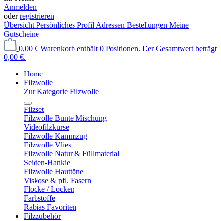
Anmelden
oder
registrieren
Übersicht
Persönliches Profil
Adressen
Bestellungen
Meine
Gutscheine
0,00 €
Warenkorb enthält 0 Positionen. Der Gesamtwert beträgt
0,00 €.
Home
Filzwolle
Zur Kategorie Filzwolle
Filzset
Filzwolle Bunte Mischung
Videofilzkurse
Filzwolle Kammzug
Filzwolle Vlies
Filzwolle Natur & Füllmaterial
Seiden-Hankie
Filzwolle Hauttöne
Viskose & pfl. Fasern
Flocke / Locken
Farbstoffe
Rabias Favoriten
Filzzubehör