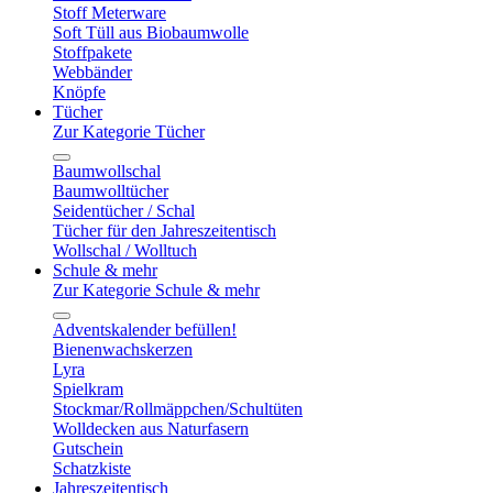
Stoff Meterware
Soft Tüll aus Biobaumwolle
Stoffpakete
Webbänder
Knöpfe
Tücher
Zur Kategorie Tücher
Baumwollschal
Baumwolltücher
Seidentücher / Schal
Tücher für den Jahreszeitentisch
Wollschal / Wolltuch
Schule & mehr
Zur Kategorie Schule & mehr
Adventskalender befüllen!
Bienenwachskerzen
Lyra
Spielkram
Stockmar/Rollmäppchen/Schultüten
Wolldecken aus Naturfasern
Gutschein
Schatzkiste
Jahreszeitentisch