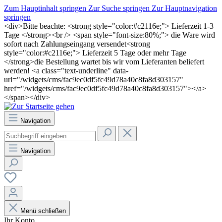
Zum Hauptinhalt springen
Zur Suche springen
Zur Hauptnavigation
springen
<div>Bitte beachte: <strong style="color:#c2116e;"> Lieferzeit 1-3
Tage </strong><br /> <span style="font-size:80%;"> die Ware wird
sofort nach Zahlungseingang versendet<strong
style="color:#c2116e;"> Lieferzeit 5 Tage oder mehr Tage
</strong>die Bestellung wartet bis wir vom Lieferanten beliefert
werden! <a class="text-underline" data-
url="/widgets/cms/fac9ec0df5fc49d78a40c8fa8d303157"
href="/widgets/cms/fac9ec0df5fc49d78a40c8fa8d303157"></a>
</span></div>
Navigation
Navigation
Menü schließen
Ihr Konto