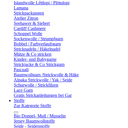
Islandwolle Léttlopi / Plötulopi
Lamana
Strickpackungen
Atelier Zitron
Seehawer & Siebert
Cardiff Cashmere
Schoppel Wolle
Sockenwolle / Strumpfgarn
Bobbel / Farbverlaufsgarn
Stricknadeln / Häkelnadel
Mütze & Co stricken
Kinder- und Babygarne
Strickjacke & Co Strickgarn
Pascuali
Baumwollgarn /Strickwolle & Häke
Alpaka Strickwolle / Yak / Seide
Schurwolle / Strickfilzen
Lace Garn
Gratis Strickanleitungen bei Gar
Stoffe
Zur Kategorie Stoffe
Bio Doppel- Mull / Musselin
Jersey Baumwollstoffe
Seide - Seidenstoffe