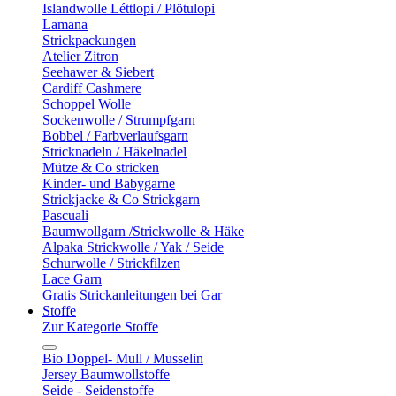
Islandwolle Léttlopi / Plötulopi
Lamana
Strickpackungen
Atelier Zitron
Seehawer & Siebert
Cardiff Cashmere
Schoppel Wolle
Sockenwolle / Strumpfgarn
Bobbel / Farbverlaufsgarn
Stricknadeln / Häkelnadel
Mütze & Co stricken
Kinder- und Babygarne
Strickjacke & Co Strickgarn
Pascuali
Baumwollgarn /Strickwolle & Häke
Alpaka Strickwolle / Yak / Seide
Schurwolle / Strickfilzen
Lace Garn
Gratis Strickanleitungen bei Gar
Stoffe
Zur Kategorie Stoffe
Bio Doppel- Mull / Musselin
Jersey Baumwollstoffe
Seide - Seidenstoffe