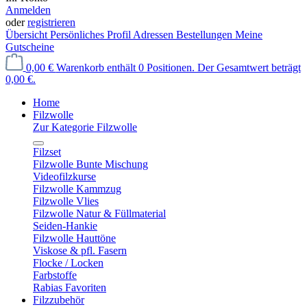
Anmelden
oder
registrieren
Übersicht
Persönliches Profil
Adressen
Bestellungen
Meine
Gutscheine
0,00 €
Warenkorb enthält 0 Positionen. Der Gesamtwert beträgt
0,00 €.
Home
Filzwolle
Zur Kategorie Filzwolle
Filzset
Filzwolle Bunte Mischung
Videofilzkurse
Filzwolle Kammzug
Filzwolle Vlies
Filzwolle Natur & Füllmaterial
Seiden-Hankie
Filzwolle Hauttöne
Viskose & pfl. Fasern
Flocke / Locken
Farbstoffe
Rabias Favoriten
Filzzubehör