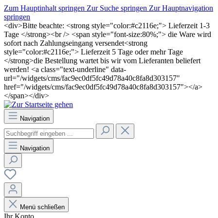
Zum Hauptinhalt springen
Zur Suche springen
Zur Hauptnavigation
springen
<div>Bitte beachte: <strong style="color:#c2116e;"> Lieferzeit 1-3
Tage </strong><br /> <span style="font-size:80%;"> die Ware wird
sofort nach Zahlungseingang versendet<strong
style="color:#c2116e;"> Lieferzeit 5 Tage oder mehr Tage
</strong>die Bestellung wartet bis wir vom Lieferanten beliefert
werden! <a class="text-underline" data-
url="/widgets/cms/fac9ec0df5fc49d78a40c8fa8d303157"
href="/widgets/cms/fac9ec0df5fc49d78a40c8fa8d303157"></a>
</span></div>
Navigation
Navigation
Menü schließen
Ihr Konto