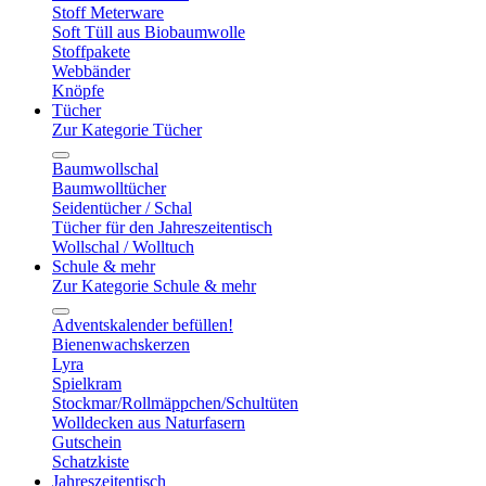
Stoff Meterware
Soft Tüll aus Biobaumwolle
Stoffpakete
Webbänder
Knöpfe
Tücher
Zur Kategorie Tücher
Baumwollschal
Baumwolltücher
Seidentücher / Schal
Tücher für den Jahreszeitentisch
Wollschal / Wolltuch
Schule & mehr
Zur Kategorie Schule & mehr
Adventskalender befüllen!
Bienenwachskerzen
Lyra
Spielkram
Stockmar/Rollmäppchen/Schultüten
Wolldecken aus Naturfasern
Gutschein
Schatzkiste
Jahreszeitentisch