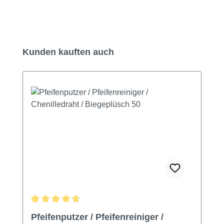
Produktgalerie überspringen
Kunden kauften auch
Durchschnittliche Bewertung von 4.85 von 5 Sternen
Pfeifenputzer / Pfeifenreiniger /