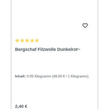
Durchschnittliche Bewertung von 4.8 von 5 Sternen
Bergschaf Filzwolle Dunkelrot~
Inhalt:
0.05 Kilogramm
(48,00 € / 1 Kilogramm)
Regulärer Preis:
2,40 €