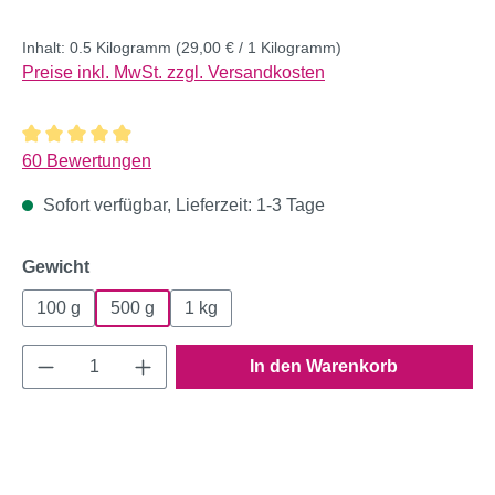
Inhalt:
0.5 Kilogramm
(29,00 € / 1 Kilogramm)
Preise inkl. MwSt. zzgl. Versandkosten
Durchschnittliche Bewertung von 4.92 von 5 Sternen
60 Bewertungen
Sofort verfügbar, Lieferzeit: 1-3 Tage
auswählen
Gewicht
100 g
500 g
1 kg
Produkt Anzahl: Gib den gewünschten Wert e
In den Warenkorb