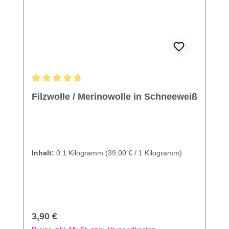
Durchschnittliche Bewertung von 4.82 von 5 Sternen
Filzwolle / Merinowolle in Schneeweiß
Inhalt:
0.1 Kilogramm
(39,00 € / 1 Kilogramm)
Regulärer Preis:
3,90 €