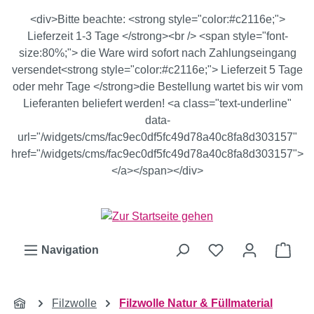
Zum Hauptinhalt springen
<div>Bitte beachte: <strong style="color:#c2116e;">
Lieferzeit 1-3 Tage </strong><br /> <span style="font-
size:80%;"> die Ware wird sofort nach Zahlungseingang
versendet<strong style="color:#c2116e;"> Lieferzeit 5 Tage
oder mehr Tage </strong>die Bestellung wartet bis wir vom
Lieferanten beliefert werden! <a class="text-underline"
data-
url="/widgets/cms/fac9ec0df5fc49d78a40c8fa8d303157"
href="/widgets/cms/fac9ec0df5fc49d78a40c8fa8d303157">
</a></span></div>
Ware
Navigation
Filzwolle
Filzwolle Natur & Füllmaterial