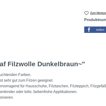
Zum Merkzet
Produktnu
teilen
af Filzwolle Dunkelbraun~"
leuchtenden Farben.
ist sehr gut zum Filzen geeignet.
 hervorragend für Hausschuhe, Filztaschen, Filzteppich, Filzgefäß
nkinder oder tolle, farbenfrohe Applikationen.
binieren.