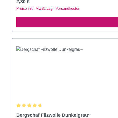
Regulärer Preis:
2,30 €
Preise inkl. MwSt. zzgl. Versandkosten
Durchschnittliche Bewertung von 4.75 von 5 Sternen
Bergschaf Filzwolle Dunkelgrau~