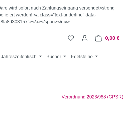
e Ware wird sofort nach Zahlungseingang versendet<strong
eliefert werden! <a class="text-underline" data-
c8fa8d303157"></a></span></div>
0,00 €
Ware
Jahreszeitentisch
Bücher
Edelsteine
Verordnung 2023/988 (GPSR)
eis: