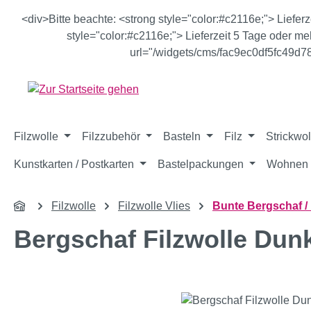
m Hauptinhalt springen
Zur Suche springen
Zur Hauptnavigation springen
<div>Bitte beachte: <strong style="color:#c2116e;"> Liefer
style="color:#c2116e;"> Lieferzeit 5 Tage oder meh
url="/widgets/cms/fac9ec0df5fc49d
Filzwolle
Filzzubehör
Basteln
Filz
Strickwol
Kunstkarten / Postkarten
Bastelpackungen
Wohnen 
Filzwolle
Filzwolle Vlies
Bunte Bergschaf / 
Bergschaf Filzwolle Dun
Bildergalerie überspringen