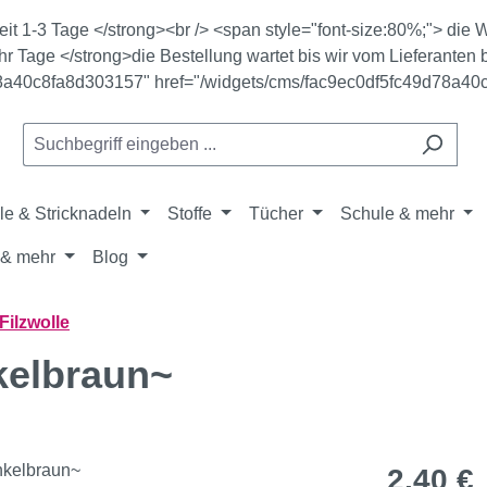
zeit 1-3 Tage </strong><br /> <span style="font-size:80%;"> di
r Tage </strong>die Bestellung wartet bis wir vom Lieferanten b
78a40c8fa8d303157" href="/widgets/cms/fac9ec0df5fc49d78a40
le & Stricknadeln
Stoffe
Tücher
Schule & mehr
& mehr
Blog
Filzwolle
kelbraun~
Regulärer Pr
2,40 €