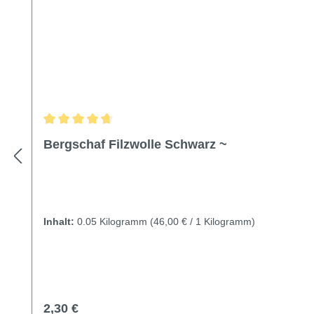
Durchschnittliche Bewertung von 4.75 von 5 Sternen
Bergschaf Filzwolle Schwarz ~
Inhalt:
0.05 Kilogramm
(46,00 € / 1 Kilogramm)
Regulärer Preis:
2,30 €