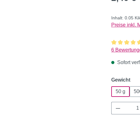
Inhalt:
0.05 K
Preise inkl.
Durchschnitt
6 Bewertung
Sofort verf
aus
Gewicht
50 g
50
Produkt 