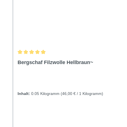
Durchschnittliche Bewertung von 4.89 von 5 Sternen
Bergschaf Filzwolle Hellbraun~
Inhalt:
0.05 Kilogramm
(46,00 € / 1 Kilogramm)