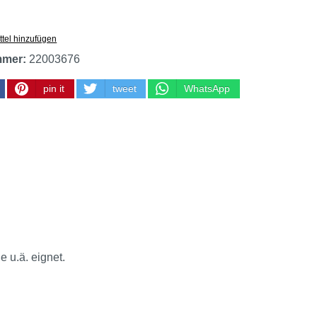
tel hinzufügen
mmer:
22003676
pin it
tweet
WhatsApp
e u.ä. eignet.