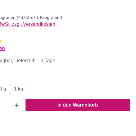
ilogramm
(48,00 € / 1 Kilogramm)
 MwSt. zzgl. Versandkosten
liche Bewertung von 5 von 5 Sternen
en
ügbar, Lieferzeit: 1-3 Tage
wählen
0 g
1 kg
Anzahl: Gib den gewünschten Wert ein oder
In den Warenkorb