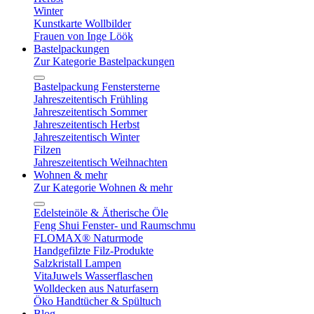
Winter
Kunstkarte Wollbilder
Frauen von Inge Löök
Bastelpackungen
Zur Kategorie Bastelpackungen
Bastelpackung Fenstersterne
Jahreszeitentisch Frühling
Jahreszeitentisch Sommer
Jahreszeitentisch Herbst
Jahreszeitentisch Winter
Filzen
Jahreszeitentisch Weihnachten
Wohnen & mehr
Zur Kategorie Wohnen & mehr
Edelsteinöle & Ätherische Öle
Feng Shui Fenster- und Raumschmu
FLOMAX® Naturmode
Handgefilzte Filz-Produkte
Salzkristall Lampen
VitaJuwels Wasserflaschen
Wolldecken aus Naturfasern
Öko Handtücher & Spültuch
Blog