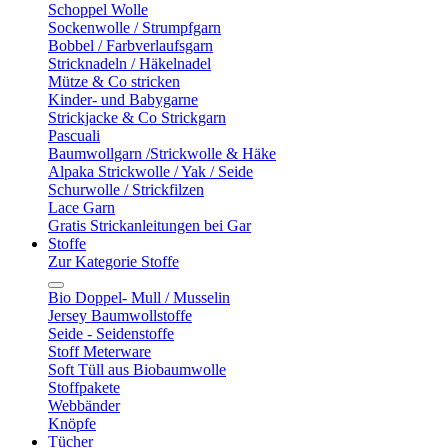
Schoppel Wolle
Sockenwolle / Strumpfgarn
Bobbel / Farbverlaufsgarn
Stricknadeln / Häkelnadel
Mütze & Co stricken
Kinder- und Babygarne
Strickjacke & Co Strickgarn
Pascuali
Baumwollgarn /Strickwolle & Häke
Alpaka Strickwolle / Yak / Seide
Schurwolle / Strickfilzen
Lace Garn
Gratis Strickanleitungen bei Gar
Stoffe
Zur Kategorie Stoffe
Bio Doppel- Mull / Musselin
Jersey Baumwollstoffe
Seide - Seidenstoffe
Stoff Meterware
Soft Tüll aus Biobaumwolle
Stoffpakete
Webbänder
Knöpfe
Tücher