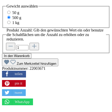
Gewicht
auswählen
50 g
500 g
1 kg
Produkt Anzahl: Gib den gewünschten Wert ein oder benutze
die Schaltflächen um die Anzahl zu erhöhen oder zu
reduzieren.
In den Warenkorb
Zum Merkzettel hinzufügen
Produktnummer:
22003671
teilen
pin it
tweet
WhatsApp