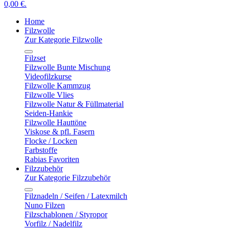
0,00 €.
Home
Filzwolle
Zur Kategorie Filzwolle
Filzset
Filzwolle Bunte Mischung
Videofilzkurse
Filzwolle Kammzug
Filzwolle Vlies
Filzwolle Natur & Füllmaterial
Seiden-Hankie
Filzwolle Hauttöne
Viskose & pfl. Fasern
Flocke / Locken
Farbstoffe
Rabias Favoriten
Filzzubehör
Zur Kategorie Filzzubehör
Filznadeln / Seifen / Latexmilch
Nuno Filzen
Filzschablonen / Styropor
Vorfilz / Nadelfilz