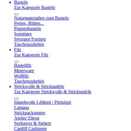
Basteln
Zur Kategorie Basteln
Naturmaterialien zum Basteln
Perlen, Blüten...
Puppenbasteln
Sonstiges
Styropor Formen
Taschenzubehör
Filz
Zur Kategorie Filz
Bastelfilz
Meterware
Wollfilz
Taschenzubehör
Strickwolle & Stricknadeln
Zur Kategorie Strickwolle & Stricknadeln
Islandwolle Léttlopi / Plötulopi
Lamana
Strickpackungen
Atelier Zitron
Seehawer & Siebert
Cardiff Cashmere