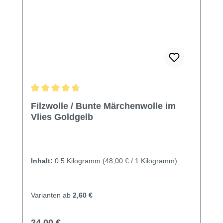
Durchschnittliche Bewertung von 4.81 von 5 Sternen
Filzwolle / Bunte Märchenwolle im
Vlies Goldgelb
Inhalt:
0.5 Kilogramm
(48,00 € / 1 Kilogramm)
Varianten ab
2,60 €
Regulärer Preis:
24,00 €