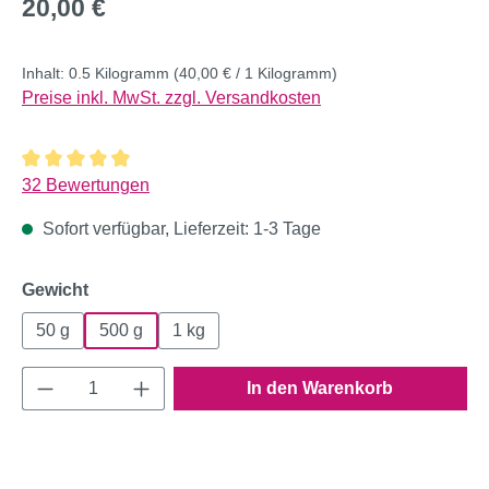
Regulärer Preis:
20,00 €
Inhalt:
0.5 Kilogramm
(40,00 € / 1 Kilogramm)
Preise inkl. MwSt. zzgl. Versandkosten
Durchschnittliche Bewertung von 4.91 von 5 Sternen
32 Bewertungen
Sofort verfügbar, Lieferzeit: 1-3 Tage
auswählen
Gewicht
50 g
500 g
1 kg
Produkt Anzahl: Gib den gewünschten Wert e
In den Warenkorb