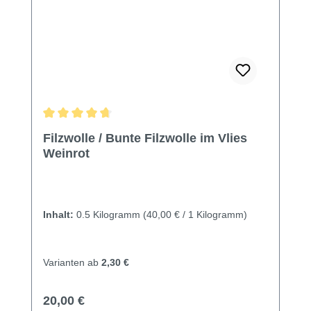
Durchschnittliche Bewertung von 4.74 von 5 Sternen
Filzwolle / Bunte Filzwolle im Vlies
Weinrot
Inhalt:
0.5 Kilogramm
(40,00 € / 1 Kilogramm)
Varianten ab
2,30 €
Regulärer Preis:
20,00 €