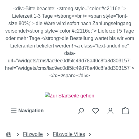
Zum Hauptinhalt springen
<div>Bitte beachte: <strong style="color:#c2116e;">
Lieferzeit 1-3 Tage </strong><br /> <span style="font-
size:80%;"> die Ware wird sofort nach Zahlungseingang
versendet<strong style="color:#c2116e;"> Lieferzeit 5 Tage
oder mehr Tage </strong>die Bestellung wartet bis wir vom
Lieferanten beliefert werden! <a class="text-underline"
data-
url="/widgets/cms/fac9ec0df5fc49d78a40c8fa8d303157"
href="/widgets/cms/fac9ec0df5fc49d78a40c8fa8d303157">
</a></span></div>
Ware
Navigation
Filzwolle
Filzwolle Vlies