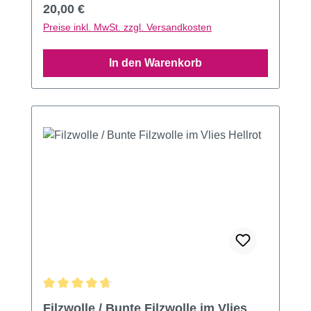
Regulärer Preis:
20,00 €
Preise inkl. MwSt. zzgl. Versandkosten
In den Warenkorb
Durchschnittliche Bewertung von 4.87 von 5 Sternen
Filzwolle / Bunte Filzwolle im Vlies