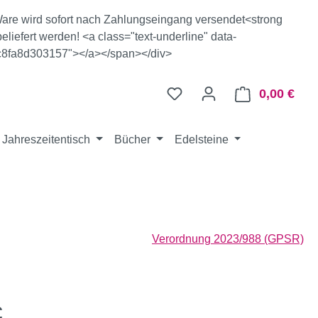
e Ware wird sofort nach Zahlungseingang versendet<strong
eliefert werden! <a class="text-underline" data-
c8fa8d303157"></a></span></div>
0,00 €
Ware
Jahreszeitentisch
Bücher
Edelsteine
Verordnung 2023/988 (GPSR)
eis:
€