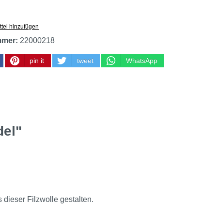
tel hinzufügen
mmer:
22000218
pin it
tweet
WhatsApp
del"
 dieser Filzwolle gestalten.