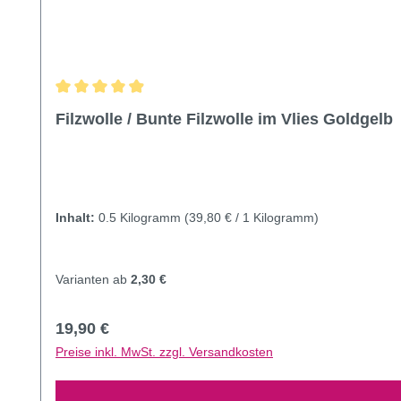
Durchschnittliche Bewertung von 4.93 von 5 Sternen
Filzwolle / Bunte Filzwolle im Vlies Goldgelb
Inhalt:
0.5 Kilogramm
(39,80 € / 1 Kilogramm)
Varianten ab
2,30 €
Regulärer Preis:
19,90 €
Preise inkl. MwSt. zzgl. Versandkosten