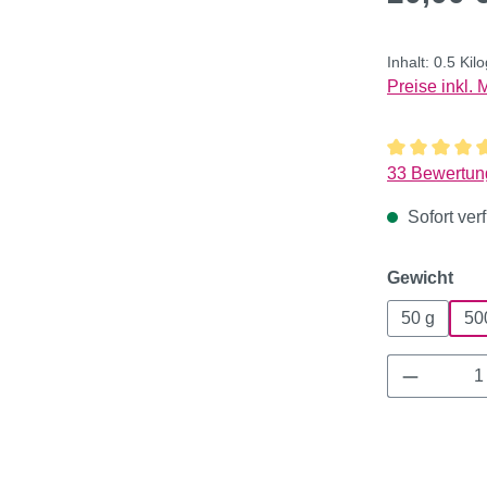
Inhalt:
0.5 Ki
Preise inkl.
Durchschnitt
33 Bewertun
Sofort verf
aus
Gewicht
50 g
50
Produkt 