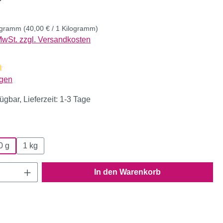
logramm
(40,00 € / 1 Kilogramm)
 MwSt. zzgl. Versandkosten
liche Bewertung von 4.79 von 5 Sternen
gen
ügbar, Lieferzeit: 1-3 Tage
wählen
0 g
1 kg
Anzahl: Gib den gewünschten Wert ein oder
In den Warenkorb