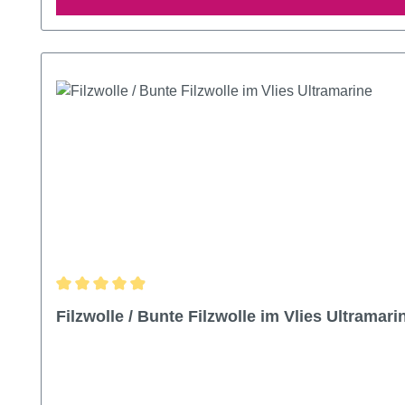
Durchschnittliche Bewertung von 4.93 von 5 Sternen
Filzwolle / Bunte Filzwolle im Vlies Ultramari