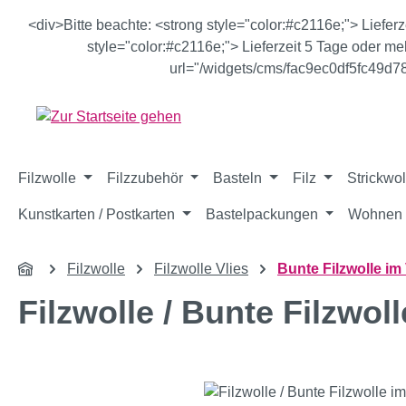
m Hauptinhalt springen
Zur Suche springen
Zur Hauptnavigation springen
<div>Bitte beachte: <strong style="color:#c2116e;"> Liefer
style="color:#c2116e;"> Lieferzeit 5 Tage oder meh
url="/widgets/cms/fac9ec0df5fc49d
Filzwolle
Filzzubehör
Basteln
Filz
Strickwol
Kunstkarten / Postkarten
Bastelpackungen
Wohnen 
Filzwolle
Filzwolle Vlies
Bunte Filzwolle im 
Filzwolle / Bunte Filzwol
Bildergalerie überspringen