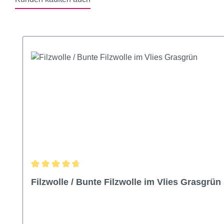
Produktgalerie überspringen
Durchschnittliche Bewertung von 4.86 von 5 Sternen
Filzwolle / Bunte Filzwolle im Vlies Grasgrün