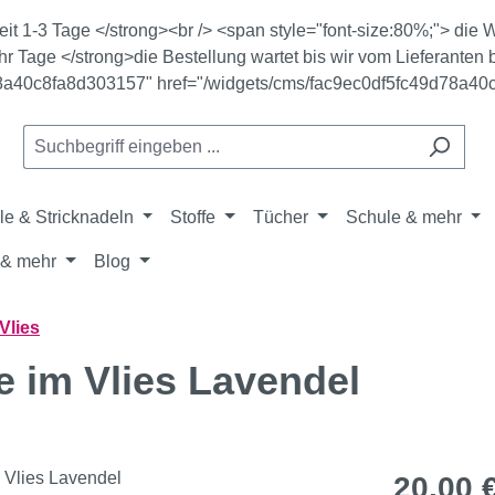
zeit 1-3 Tage </strong><br /> <span style="font-size:80%;"> di
r Tage </strong>die Bestellung wartet bis wir vom Lieferanten b
78a40c8fa8d303157" href="/widgets/cms/fac9ec0df5fc49d78a40
le & Stricknadeln
Stoffe
Tücher
Schule & mehr
& mehr
Blog
Vlies
le im Vlies Lavendel
Regulärer Pr
20,00 