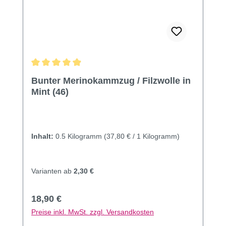
Durchschnittliche Bewertung von 4.91 von 5 Sternen
Bunter Merinokammzug / Filzwolle in
Mint (46)
Inhalt:
0.5 Kilogramm
(37,80 € / 1 Kilogramm)
Varianten ab
2,30 €
Regulärer Preis:
18,90 €
Preise inkl. MwSt. zzgl. Versandkosten