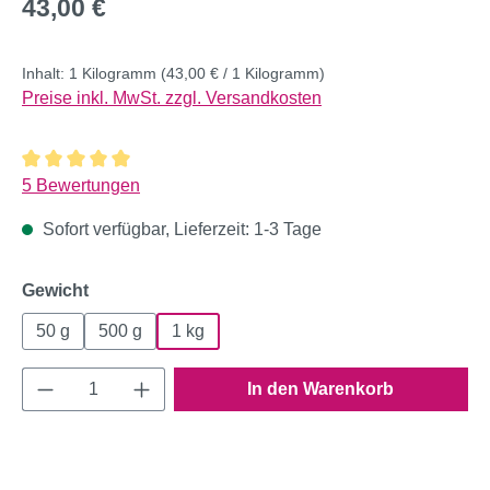
Regulärer Preis:
43,00 €
Inhalt:
1 Kilogramm
(43,00 € / 1 Kilogramm)
Preise inkl. MwSt. zzgl. Versandkosten
Durchschnittliche Bewertung von 5 von 5 Sternen
5 Bewertungen
Sofort verfügbar, Lieferzeit: 1-3 Tage
auswählen
Gewicht
50 g
500 g
1 kg
Produkt Anzahl: Gib den gewünschten Wert e
In den Warenkorb