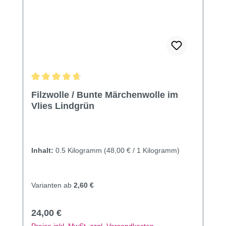
Durchschnittliche Bewertung von 4.83 von 5 Sternen
Filzwolle / Bunte Märchenwolle im
Vlies Lindgrün
Inhalt:
0.5 Kilogramm
(48,00 € / 1 Kilogramm)
Varianten ab
2,60 €
Regulärer Preis:
24,00 €