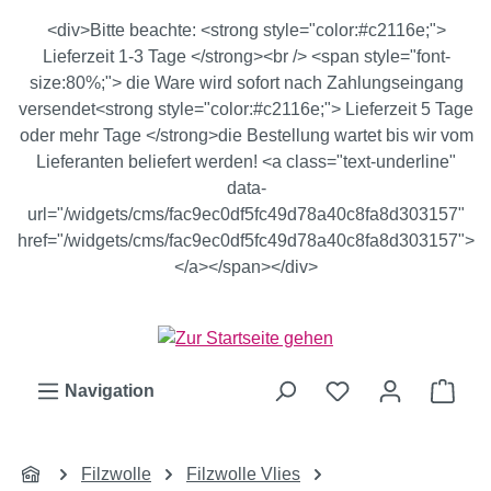
Zum Hauptinhalt springen
<div>Bitte beachte: <strong style="color:#c2116e;">
Lieferzeit 1-3 Tage </strong><br /> <span style="font-
size:80%;"> die Ware wird sofort nach Zahlungseingang
versendet<strong style="color:#c2116e;"> Lieferzeit 5 Tage
oder mehr Tage </strong>die Bestellung wartet bis wir vom
Lieferanten beliefert werden! <a class="text-underline"
data-
url="/widgets/cms/fac9ec0df5fc49d78a40c8fa8d303157"
href="/widgets/cms/fac9ec0df5fc49d78a40c8fa8d303157">
</a></span></div>
Ware
Navigation
Filzwolle
Filzwolle Vlies