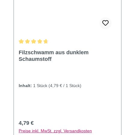
Durchschnittliche Bewertung von 4.86 von 5 Sternen
Filzschwamm aus dunklem
Schaumstoff
Inhalt:
1 Stück
(4,79 € / 1 Stück)
Regulärer Preis:
4,79 €
Preise inkl. MwSt. zzgl. Versandkosten