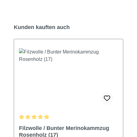
Produktgalerie überspringen
Kunden kauften auch
Durchschnittliche Bewertung von 4.99 von 5 Sternen
Filzwolle / Bunter Merinokammzug
Rosenholz (17)