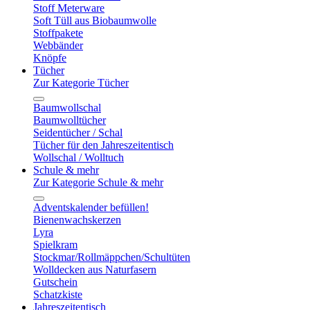
Stoff Meterware
Soft Tüll aus Biobaumwolle
Stoffpakete
Webbänder
Knöpfe
Tücher
Zur Kategorie Tücher
Baumwollschal
Baumwolltücher
Seidentücher / Schal
Tücher für den Jahreszeitentisch
Wollschal / Wolltuch
Schule & mehr
Zur Kategorie Schule & mehr
Adventskalender befüllen!
Bienenwachskerzen
Lyra
Spielkram
Stockmar/Rollmäppchen/Schultüten
Wolldecken aus Naturfasern
Gutschein
Schatzkiste
Jahreszeitentisch