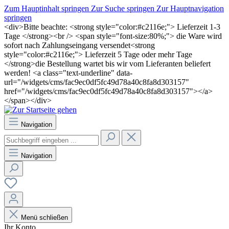
Zum Hauptinhalt springen
Zur Suche springen
Zur Hauptnavigation
springen
<div>Bitte beachte: <strong style="color:#c2116e;"> Lieferzeit 1-3
Tage </strong><br /> <span style="font-size:80%;"> die Ware wird
sofort nach Zahlungseingang versendet<strong
style="color:#c2116e;"> Lieferzeit 5 Tage oder mehr Tage
</strong>die Bestellung wartet bis wir vom Lieferanten beliefert
werden! <a class="text-underline" data-
url="/widgets/cms/fac9ec0df5fc49d78a40c8fa8d303157"
href="/widgets/cms/fac9ec0df5fc49d78a40c8fa8d303157"></a>
</span></div>
Navigation
Navigation
Menü schließen
Ihr Konto