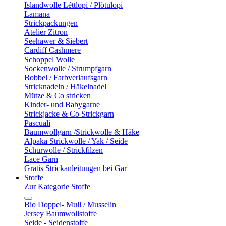
Islandwolle Léttlopi / Plötulopi
Lamana
Strickpackungen
Atelier Zitron
Seehawer & Siebert
Cardiff Cashmere
Schoppel Wolle
Sockenwolle / Strumpfgarn
Bobbel / Farbverlaufsgarn
Stricknadeln / Häkelnadel
Mütze & Co stricken
Kinder- und Babygarne
Strickjacke & Co Strickgarn
Pascuali
Baumwollgarn /Strickwolle & Häke
Alpaka Strickwolle / Yak / Seide
Schurwolle / Strickfilzen
Lace Garn
Gratis Strickanleitungen bei Gar
Stoffe
Zur Kategorie Stoffe
Bio Doppel- Mull / Musselin
Jersey Baumwollstoffe
Seide - Seidenstoffe