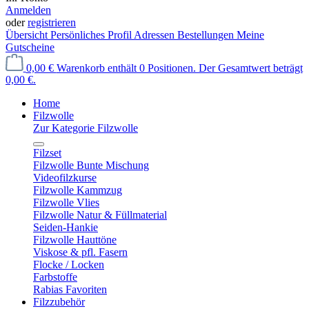
Anmelden
oder
registrieren
Übersicht
Persönliches Profil
Adressen
Bestellungen
Meine
Gutscheine
0,00 €
Warenkorb enthält 0 Positionen. Der Gesamtwert beträgt
0,00 €.
Home
Filzwolle
Zur Kategorie Filzwolle
Filzset
Filzwolle Bunte Mischung
Videofilzkurse
Filzwolle Kammzug
Filzwolle Vlies
Filzwolle Natur & Füllmaterial
Seiden-Hankie
Filzwolle Hauttöne
Viskose & pfl. Fasern
Flocke / Locken
Farbstoffe
Rabias Favoriten
Filzzubehör