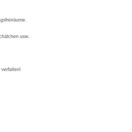
ngsfreiräume.
schälchen usw.
verfallen!