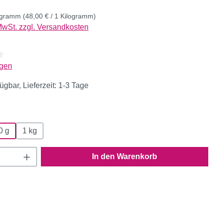
logramm
(48,00 € / 1 Kilogramm)
 MwSt. zzgl. Versandkosten
liche Bewertung von 4.4 von 5 Sternen
gen
ügbar, Lieferzeit: 1-3 Tage
wählen
0 g
1 kg
Anzahl: Gib den gewünschten Wert ein oder
In den Warenkorb