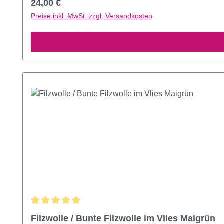
Regulärer Preis:
24,00 €
Preise inkl. MwSt. zzgl. Versandkosten
Durchschnittliche Bewertung von 4.91 von 5 Sternen
Filzwolle / Bunte Filzwolle im Vlies Maigrün