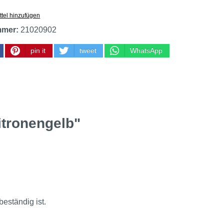
tel hinzufügen
mmer:
21020902
pin it
tweet
WhatsApp
itronengelb"
eständig ist.