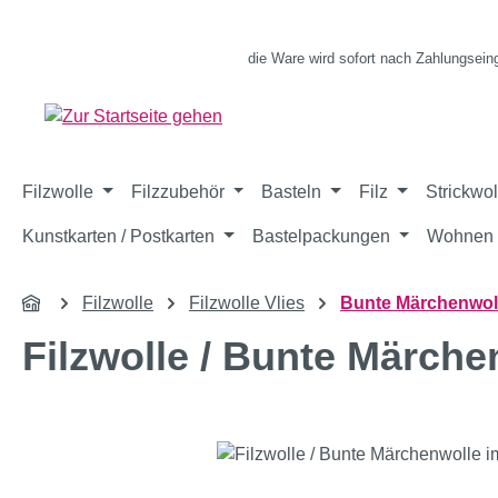
m Hauptinhalt springen
Zur Suche springen
Zur Hauptnavigation springen
die Ware wird sofort nach Zahlungsein
Filzwolle
Filzzubehör
Basteln
Filz
Strickwol
Kunstkarten / Postkarten
Bastelpackungen
Wohnen 
Filzwolle
Filzwolle Vlies
Bunte Märchenwoll
Filzwolle / Bunte Märche
Bildergalerie überspringen