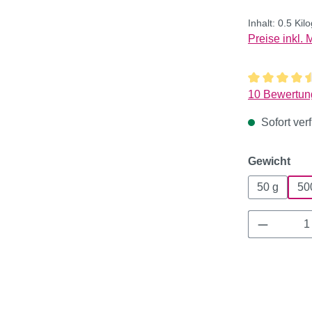
Inhalt:
0.5 Ki
Preise inkl.
Durchschnitt
10 Bewertun
Sofort verf
aus
Gewicht
50 g
50
Produkt 