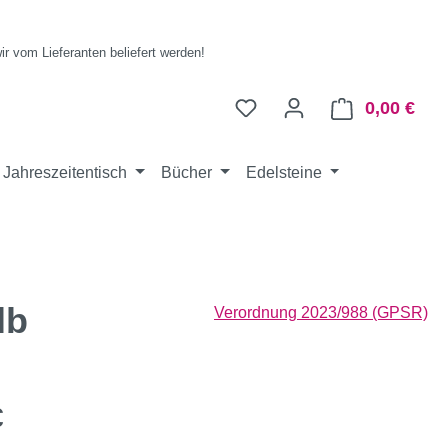
wir vom Lieferanten beliefert werden!
0,00 €
Ware
Jahreszeitentisch
Bücher
Edelsteine
lb
Verordnung 2023/988 (GPSR)
eis:
€