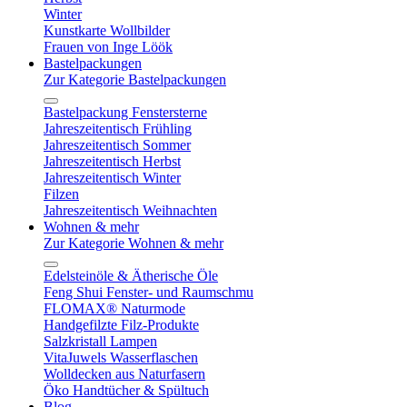
Winter
Kunstkarte Wollbilder
Frauen von Inge Löök
Bastelpackungen
Zur Kategorie Bastelpackungen
Bastelpackung Fenstersterne
Jahreszeitentisch Frühling
Jahreszeitentisch Sommer
Jahreszeitentisch Herbst
Jahreszeitentisch Winter
Filzen
Jahreszeitentisch Weihnachten
Wohnen & mehr
Zur Kategorie Wohnen & mehr
Edelsteinöle & Ätherische Öle
Feng Shui Fenster- und Raumschmu
FLOMAX® Naturmode
Handgefilzte Filz-Produkte
Salzkristall Lampen
VitaJuwels Wasserflaschen
Wolldecken aus Naturfasern
Öko Handtücher & Spültuch
Blog