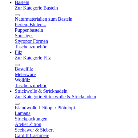
Basteln
Zur Kategorie Basteln
Naturmaterialien zum Basteln
Perlen, Blüten...
Puppenbasteln
Sonstiges
Styropor Formen
Taschenzubehör
Filz
Zur Kategorie Filz
Bastelfilz
Meterware
Wollfilz
Taschenzubehör
Strickwolle & Stricknadeln
Zur Kategorie Strickwolle & Stricknadeln
Islandwolle Léttlopi / Plötulopi
Lamana
Strickpackungen
Atelier Zitron
Seehawer & Siebert
Cardiff Cashmere