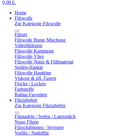
0,00 €.
Home
Filzwolle
Zur Kategorie Filzwolle
Filzset
Filzwolle Bunte Mischung
Videofilzkurse
Filzwolle Kammzug
Filzwolle Vlies
Filzwolle Natur & Füllmaterial
Seiden-Hankie
Filzwolle Hauttöne
Viskose & pfl. Fasern
Flocke / Locken
Farbstoffe
Rabias Favoriten
Filzzubehör
Zur Kategorie Filzzubehör
Filznadeln / Seifen / Latexmilch
Nuno Filzen
Filzschablonen / Styropor
Vorfilz / Nadelfilz