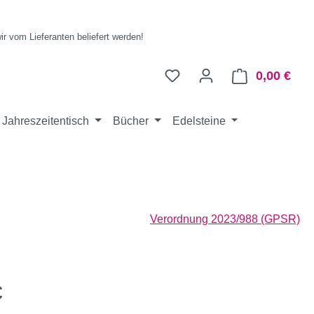
wir vom Lieferanten beliefert werden!
0,00 €
Ware
Jahreszeitentisch
Bücher
Edelsteine
Verordnung 2023/988 (GPSR)
eis:
€