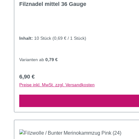
Durchschnittliche Bewertung von 4.76 von 5 Sternen
Filznadel mittel 36 Gauge
Inhalt:
10 Stück
(0,69 € / 1 Stück)
Varianten ab
0,79 €
Regulärer Preis:
6,90 €
Preise inkl. MwSt. zzgl. Versandkosten