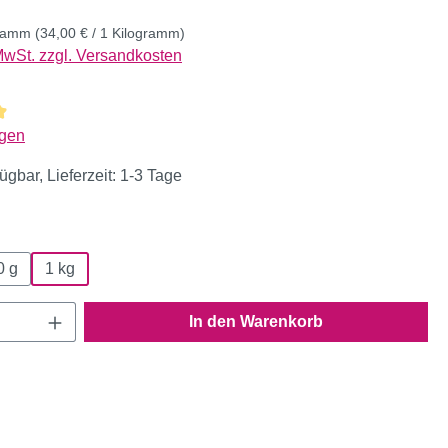
gramm
(34,00 € / 1 Kilogramm)
 MwSt. zzgl. Versandkosten
liche Bewertung von 4.97 von 5 Sternen
gen
ügbar, Lieferzeit: 1-3 Tage
wählen
0 g
1 kg
Anzahl: Gib den gewünschten Wert ein oder
In den Warenkorb