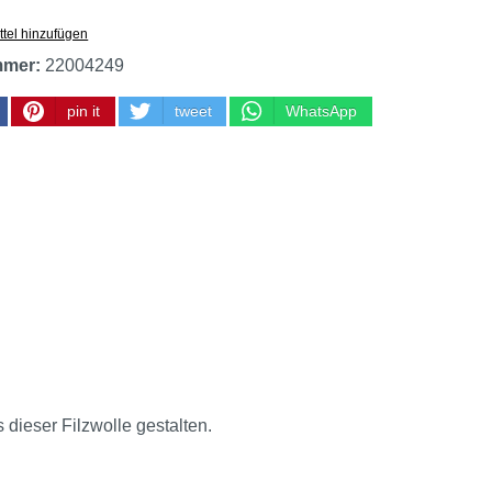
tel hinzufügen
mmer:
22004249
pin it
tweet
WhatsApp
 dieser Filzwolle gestalten.