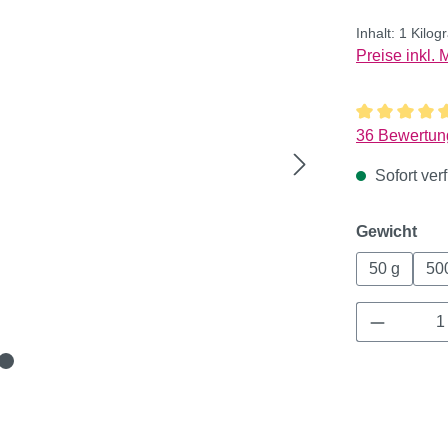
Inhalt:
1 Kilo
Preise inkl.
Durchschnitt
36 Bewertun
Sofort verf
aus
Gewicht
50 g
50
Produkt 