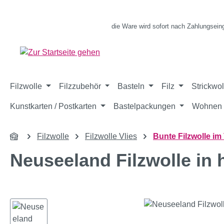
m Hauptinhalt springen
Zur Suche springen
Zur Hauptnavigation springen
die Ware wird sofort nach Zahlungsein
Filzwolle
Filzzubehör
Basteln
Filz
Strickwol
Kunstkarten / Postkarten
Bastelpackungen
Wohnen 
Filzwolle
Filzwolle Vlies
Bunte Filzwolle im 
Neuseeland Filzwolle in h
Bildergalerie überspringen