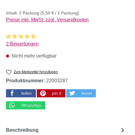
Inhalt:
1 Packung
(5,50 € / 1 Packung)
Preise inkl. MwSt. zzgl. Versandkosten
Durchschnittliche Bewertung von 5 von 5 Sternen
2 Bewertungen
Nicht mehr verfügbar
Zum Merkzettel hinzufügen
Produktnummer:
22003287
teilen
pin it
tweet
WhatsApp
Beschreibung