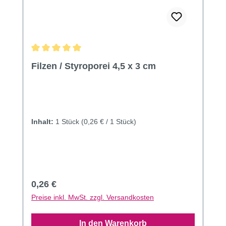
Durchschnittliche Bewertung von 5 von 5 Sternen
Filzen / Styroporei 4,5 x 3 cm
Inhalt:
1 Stück
(0,26 € / 1 Stück)
Regulärer Preis:
0,26 €
Preise inkl. MwSt. zzgl. Versandkosten
In den Warenkorb