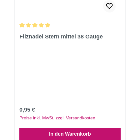
Durchschnittliche Bewertung von 5 von 5 Sternen
Filznadel Stern mittel 38 Gauge
Regulärer Preis:
0,95 €
Preise inkl. MwSt. zzgl. Versandkosten
In den Warenkorb