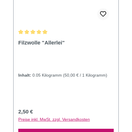
Durchschnittliche Bewertung von 4.9 von 5 Sternen
Filzwolle "Allerlei"
Inhalt:
0.05 Kilogramm
(50,00 € / 1 Kilogramm)
Regulärer Preis:
2,50 €
Preise inkl. MwSt. zzgl. Versandkosten