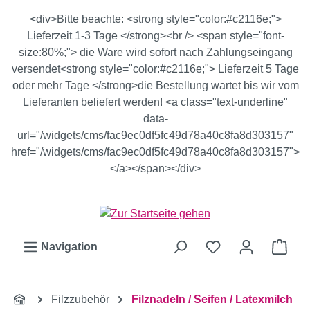
Zum Hauptinhalt springen
<div>Bitte beachte: <strong style="color:#c2116e;">
Lieferzeit 1-3 Tage </strong><br /> <span style="font-
size:80%;"> die Ware wird sofort nach Zahlungseingang
versendet<strong style="color:#c2116e;"> Lieferzeit 5 Tage
oder mehr Tage </strong>die Bestellung wartet bis wir vom
Lieferanten beliefert werden! <a class="text-underline"
data-
url="/widgets/cms/fac9ec0df5fc49d78a40c8fa8d303157"
href="/widgets/cms/fac9ec0df5fc49d78a40c8fa8d303157">
</a></span></div>
Ware
Navigation
Filzzubehör
Filznadeln / Seifen / Latexmilch