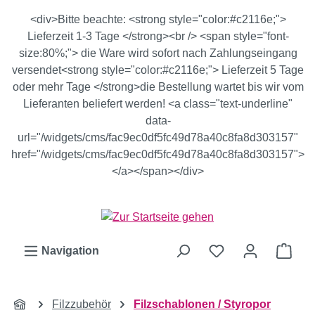
Zum Hauptinhalt springen
<div>Bitte beachte: <strong style="color:#c2116e;">
Lieferzeit 1-3 Tage </strong><br /> <span style="font-
size:80%;"> die Ware wird sofort nach Zahlungseingang
versendet<strong style="color:#c2116e;"> Lieferzeit 5 Tage
oder mehr Tage </strong>die Bestellung wartet bis wir vom
Lieferanten beliefert werden! <a class="text-underline"
data-
url="/widgets/cms/fac9ec0df5fc49d78a40c8fa8d303157"
href="/widgets/cms/fac9ec0df5fc49d78a40c8fa8d303157">
</a></span></div>
Ware
Navigation
Filzzubehör
Filzschablonen / Styropor