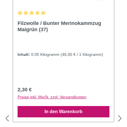
Durchschnittliche Bewertung von 4.91 von 5 Sternen
Filzwolle / Bunter Merinokammzug
Maigrün (37)
Inhalt:
0.05 Kilogramm
(46,00 € / 1 Kilogramm)
Regulärer Preis:
2,30 €
Preise inkl. MwSt. zzgl. Versandkosten
In den Warenkorb