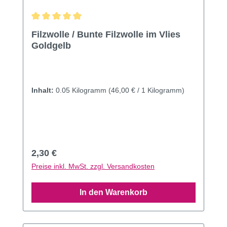
Durchschnittliche Bewertung von 4.93 von 5 Sternen
Filzwolle / Bunte Filzwolle im Vlies
Goldgelb
Inhalt:
0.05 Kilogramm
(46,00 € / 1 Kilogramm)
Regulärer Preis:
2,30 €
Preise inkl. MwSt. zzgl. Versandkosten
In den Warenkorb