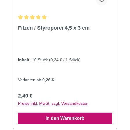
Durchschnittliche Bewertung von 5 von 5 Sternen
Filzen / Styroporei 4,5 x 3 cm
Inhalt:
10 Stück
(0,24 € / 1 Stück)
Varianten ab
0,26 €
Regulärer Preis:
2,40 €
Preise inkl. MwSt. zzgl. Versandkosten
In den Warenkorb