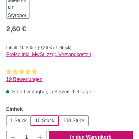
Regulärer Preis:
2,60 €
Inhalt:
10 Stück
(0,26 € / 1 Stück)
Preise inkl. MwSt. zzgl. Versandkosten
Durchschnittliche Bewertung von 5 von 5 Sternen
19 Bewertungen
Sofort verfügbar, Lieferzeit: 1-3 Tage
auswählen
Einheit
1 Stück
10 Stück
100 Stück
Produkt Anzahl: Gib den gewünschten Wert e
In den Warenkorb