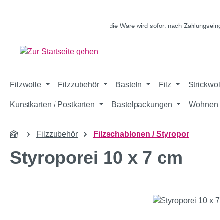
m Hauptinhalt springen
Zur Suche springen
Zur Hauptnavigation springen
die Ware wird sofort nach Zahlungsein
Filzwolle
Filzzubehör
Basteln
Filz
Strickwol
Kunstkarten / Postkarten
Bastelpackungen
Wohnen 
Filzzubehör
Filzschablonen / Styropor
Styroporei 10 x 7 cm
Bildergalerie überspringen