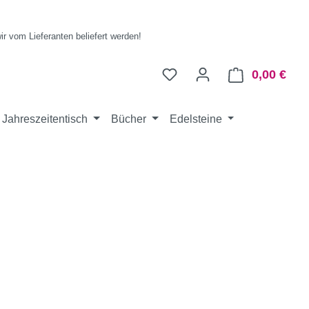
wir vom Lieferanten beliefert werden!
0,00 €
Ware
Jahreszeitentisch
Bücher
Edelsteine
eis: