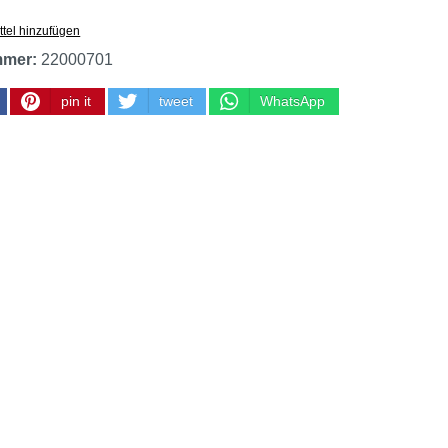
tel hinzufügen
mmer:
22000701
pin it
tweet
WhatsApp