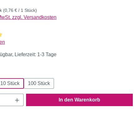
ck
(0,76 € / 1 Stück)
 MwSt. zzgl. Versandkosten
liche Bewertung von 5 von 5 Sternen
en
ügbar, Lieferzeit: 1-3 Tage
ählen
10 Stück
100 Stück
Anzahl: Gib den gewünschten Wert ein oder
In den Warenkorb