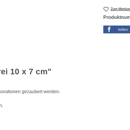
Zum Merkzet
Produktnu
teilen
ei 10 x 7 cm"
korationen gezaubert werden.
n.