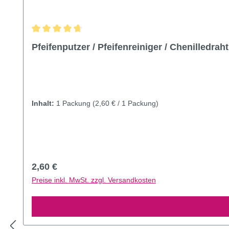
Durchschnittliche Bewertung von 4.85 von 5 Sternen
Pfeifenputzer / Pfeifenreiniger / Chenilledrah
Inhalt:
1 Packung
(2,60 € / 1 Packung)
Regulärer Preis:
2,60 €
Preise inkl. MwSt. zzgl. Versandkosten