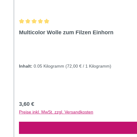
Durchschnittliche Bewertung von 4.92 von 5 Sternen
Multicolor Wolle zum Filzen Einhorn
Inhalt:
0.05 Kilogramm
(72,00 € / 1 Kilogramm)
Regulärer Preis:
3,60 €
Preise inkl. MwSt. zzgl. Versandkosten