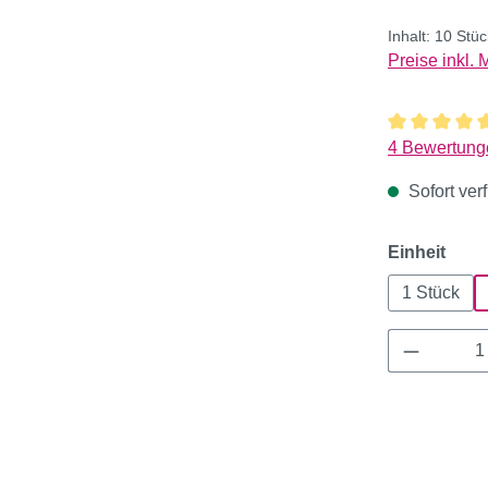
Inhalt:
10 Stü
Preise inkl.
Durchschnitt
4 Bewertung
Sofort verf
ausw
Einheit
1 Stück
Produkt 