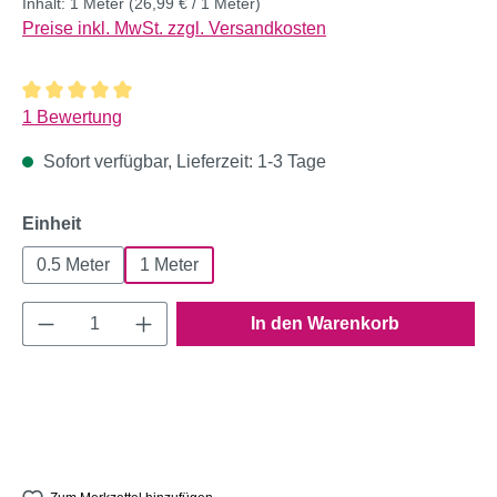
Inhalt:
1 Meter
(26,99 € / 1 Meter)
Preise inkl. MwSt. zzgl. Versandkosten
Durchschnittliche Bewertung von 5 von 5 Sternen
1 Bewertung
Sofort verfügbar, Lieferzeit: 1-3 Tage
auswählen
Einheit
0.5 Meter
1 Meter
Produkt Anzahl: Gib den gewünschten Wert e
In den Warenkorb