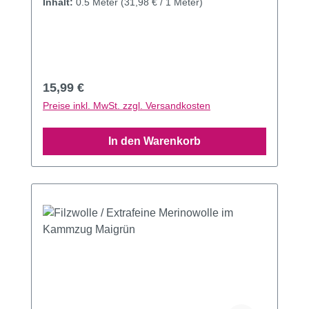
Inhalt:
0.5 Meter
(31,98 € / 1 Meter)
Regulärer Preis:
15,99 €
Preise inkl. MwSt. zzgl. Versandkosten
In den Warenkorb