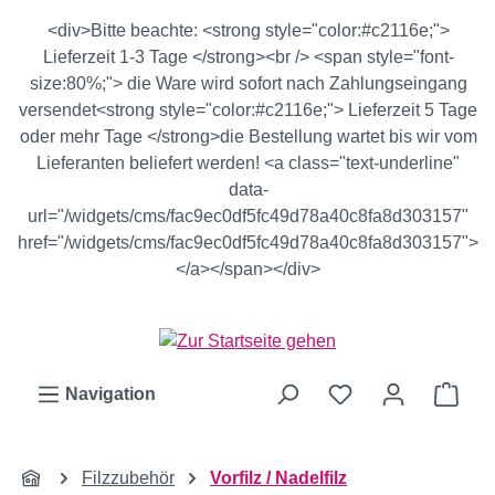
Zum Hauptinhalt springen
<div>Bitte beachte: <strong style="color:#c2116e;">
Lieferzeit 1-3 Tage </strong><br /> <span style="font-
size:80%;"> die Ware wird sofort nach Zahlungseingang
versendet<strong style="color:#c2116e;"> Lieferzeit 5 Tage
oder mehr Tage </strong>die Bestellung wartet bis wir vom
Lieferanten beliefert werden! <a class="text-underline"
data-
url="/widgets/cms/fac9ec0df5fc49d78a40c8fa8d303157"
href="/widgets/cms/fac9ec0df5fc49d78a40c8fa8d303157">
</a></span></div>
Ware
Navigation
Filzzubehör
Vorfilz / Nadelfilz