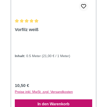
Durchschnittliche Bewertung von 4.96 von 5 Sternen
Vorfilz weiß
Inhalt:
0.5 Meter
(21,00 € / 1 Meter)
Regulärer Preis:
10,50 €
Preise inkl. MwSt. zzgl. Versandkosten
In den Warenkorb