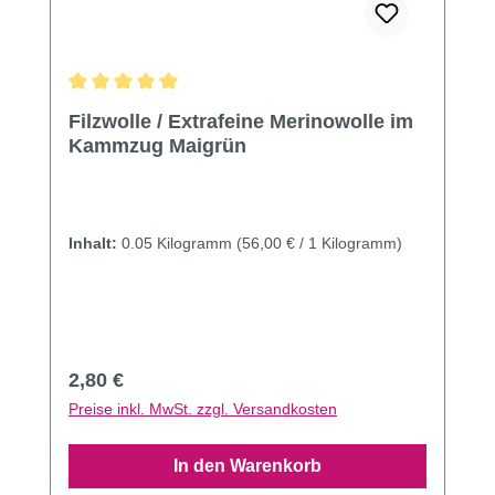
Durchschnittliche Bewertung von 5 von 5 Sternen
Filzwolle / Extrafeine Merinowolle im
Kammzug Maigrün
Inhalt:
0.05 Kilogramm
(56,00 € / 1 Kilogramm)
Regulärer Preis:
2,80 €
Preise inkl. MwSt. zzgl. Versandkosten
In den Warenkorb