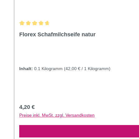
Durchschnittliche Bewertung von 4.87 von 5 Sternen
Florex Schafmilchseife natur
Inhalt:
0.1 Kilogramm
(42,00 € / 1 Kilogramm)
Regulärer Preis:
4,20 €
Preise inkl. MwSt. zzgl. Versandkosten