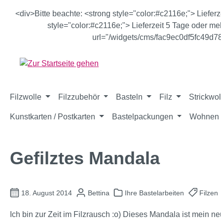
m Hauptinhalt springen
Zur Suche springen
Zur Hauptnavigation springen
<div>Bitte beachte: <strong style="color:#c2116e;"> Liefer
style="color:#c2116e;"> Lieferzeit 5 Tage oder meh
url="/widgets/cms/fac9ec0df5fc49d
Filzwolle
Filzzubehör
Basteln
Filz
Strickwol
Kunstkarten / Postkarten
Bastelpackungen
Wohnen 
Gefilztes Mandala
18. August 2014
Bettina
Ihre Bastelarbeiten
Filzen
Ich bin zur Zeit im Filzrausch :o) Dieses Mandala ist mein 