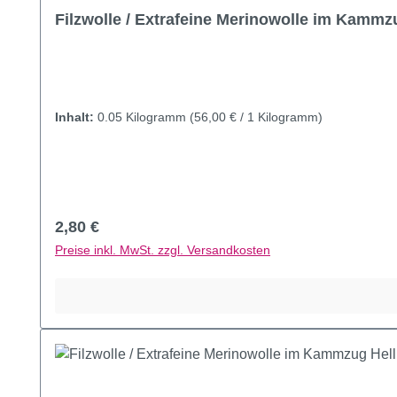
Durchschnittliche Bewertung von 5 von 5 Sternen
Filzwolle / Extrafeine Merinowolle im Kamm
Inhalt:
0.05 Kilogramm
(56,00 € / 1 Kilogramm)
Regulärer Preis:
2,80 €
Preise inkl. MwSt. zzgl. Versandkosten