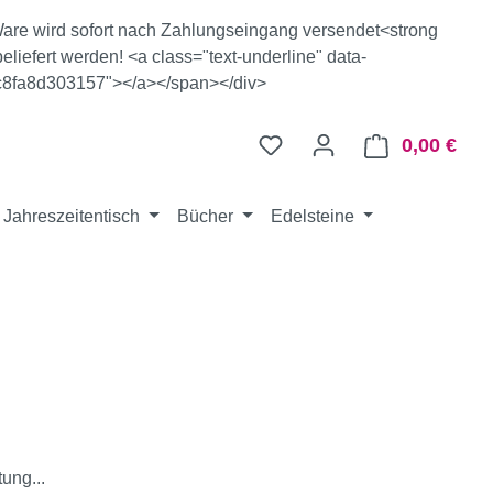
e Ware wird sofort nach Zahlungseingang versendet<strong
eliefert werden! <a class="text-underline" data-
c8fa8d303157"></a></span></div>
0,00 €
Ware
Jahreszeitentisch
Bücher
Edelsteine
ung...