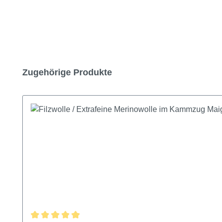
Produktgalerie überspringen
Zugehörige Produkte