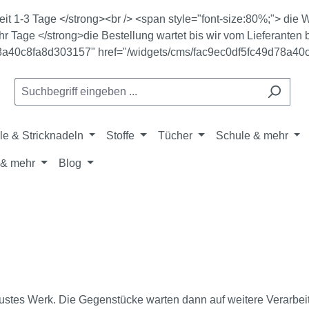
zeit 1-3 Tage </strong><br /> <span style="font-size:80%;"> di
r Tage </strong>die Bestellung wartet bis wir vom Lieferanten b
78a40c8fa8d303157" href="/widgets/cms/fac9ec0df5fc49d78a40
le & Stricknadeln
Stoffe
Tücher
Schule & mehr
& mehr
Blog
neustes Werk. Die Gegenstücke warten dann auf weitere Verarbeit