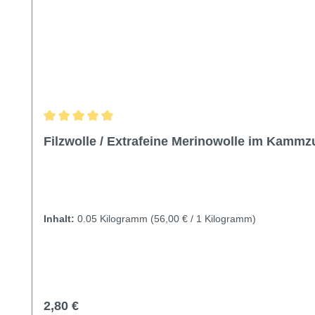
Durchschnittliche Bewertung von 5 von 5 Sternen
Filzwolle / Extrafeine Merinowolle im Kammz
Inhalt:
0.05 Kilogramm
(56,00 € / 1 Kilogramm)
Regulärer Preis:
2,80 €