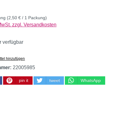
ung
(2,50 € / 1 Packung)
 MwSt. zzgl. Versandkosten
 verfügbar
tel hinzufügen
mmer:
22005985
pin it
tweet
WhatsApp