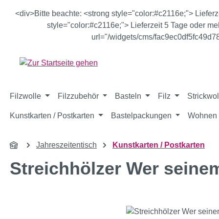
m Hauptinhalt springen
Zur Suche springen
Zur Hauptnavigation springen
<div>Bitte beachte: <strong style="color:#c2116e;"> Liefer
style="color:#c2116e;"> Lieferzeit 5 Tage oder meh
url="/widgets/cms/fac9ec0df5fc49d
Filzwolle
Filzzubehör
Basteln
Filz
Strickwol
Kunstkarten / Postkarten
Bastelpackungen
Wohnen 
Jahreszeitentisch
Kunstkarten / Postkarten
Streichhölzer Wer seinem
Bildergalerie überspringen