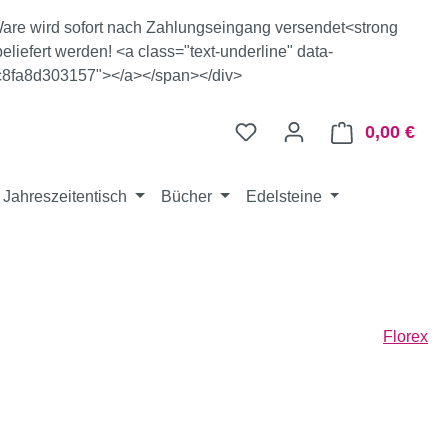
e Ware wird sofort nach Zahlungseingang versendet<strong
eliefert werden! <a class="text-underline" data-
c8fa8d303157"></a></span></div>
0,00 €
Ware
Jahreszeitentisch
Bücher
Edelsteine
Florex
eis: