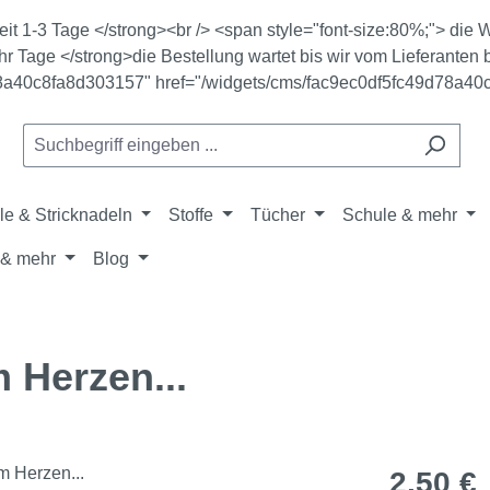
zeit 1-3 Tage </strong><br /> <span style="font-size:80%;"> di
r Tage </strong>die Bestellung wartet bis wir vom Lieferanten b
78a40c8fa8d303157" href="/widgets/cms/fac9ec0df5fc49d78a40
le & Stricknadeln
Stoffe
Tücher
Schule & mehr
& mehr
Blog
 Herzen...
Regulärer Pr
2,50 €