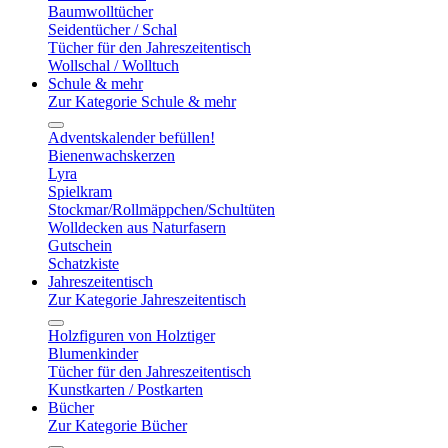
Baumwolltücher
Seidentücher / Schal
Tücher für den Jahreszeitentisch
Wollschal / Wolltuch
Schule & mehr
Zur Kategorie Schule & mehr
Adventskalender befüllen!
Bienenwachskerzen
Lyra
Spielkram
Stockmar/Rollmäppchen/Schultüten
Wolldecken aus Naturfasern
Gutschein
Schatzkiste
Jahreszeitentisch
Zur Kategorie Jahreszeitentisch
Holzfiguren von Holztiger
Blumenkinder
Tücher für den Jahreszeitentisch
Kunstkarten / Postkarten
Bücher
Zur Kategorie Bücher