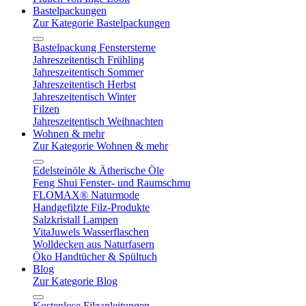
Bastelpackungen
Zur Kategorie Bastelpackungen
Bastelpackung Fenstersterne
Jahreszeitentisch Frühling
Jahreszeitentisch Sommer
Jahreszeitentisch Herbst
Jahreszeitentisch Winter
Filzen
Jahreszeitentisch Weihnachten
Wohnen & mehr
Zur Kategorie Wohnen & mehr
Edelsteinöle & Ätherische Öle
Feng Shui Fenster- und Raumschmu
FLOMAX® Naturmode
Handgefilzte Filz-Produkte
Salzkristall Lampen
VitaJuwels Wasserflaschen
Wolldecken aus Naturfasern
Öko Handtücher & Spültuch
Blog
Zur Kategorie Blog
Kostenlose Filzanleitungen