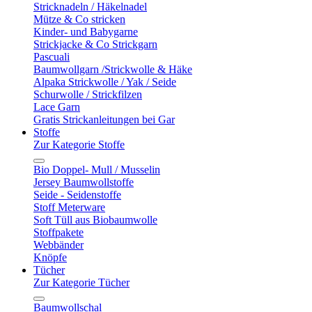
Stricknadeln / Häkelnadel
Mütze & Co stricken
Kinder- und Babygarne
Strickjacke & Co Strickgarn
Pascuali
Baumwollgarn /Strickwolle & Häke
Alpaka Strickwolle / Yak / Seide
Schurwolle / Strickfilzen
Lace Garn
Gratis Strickanleitungen bei Gar
Stoffe
Zur Kategorie Stoffe
Bio Doppel- Mull / Musselin
Jersey Baumwollstoffe
Seide - Seidenstoffe
Stoff Meterware
Soft Tüll aus Biobaumwolle
Stoffpakete
Webbänder
Knöpfe
Tücher
Zur Kategorie Tücher
Baumwollschal