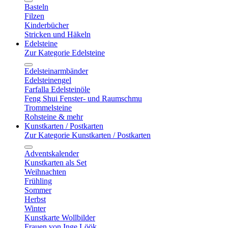
Basteln
Filzen
Kinderbücher
Stricken und Häkeln
Edelsteine
Zur Kategorie Edelsteine
Edelsteinarmbänder
Edelsteinengel
Farfalla Edelsteinöle
Feng Shui Fenster- und Raumschmu
Trommelsteine
Rohsteine & mehr
Kunstkarten / Postkarten
Zur Kategorie Kunstkarten / Postkarten
Adventskalender
Kunstkarten als Set
Weihnachten
Frühling
Sommer
Herbst
Winter
Kunstkarte Wollbilder
Frauen von Inge Löök