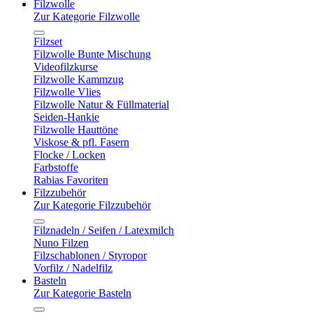
Filzwolle
Zur Kategorie Filzwolle
Filzset
Filzwolle Bunte Mischung
Videofilzkurse
Filzwolle Kammzug
Filzwolle Vlies
Filzwolle Natur & Füllmaterial
Seiden-Hankie
Filzwolle Hauttöne
Viskose & pfl. Fasern
Flocke / Locken
Farbstoffe
Rabias Favoriten
Filzzubehör
Zur Kategorie Filzzubehör
Filznadeln / Seifen / Latexmilch
Nuno Filzen
Filzschablonen / Styropor
Vorfilz / Nadelfilz
Basteln
Zur Kategorie Basteln