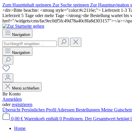
Zum Hauptinhalt springen
Zur Suche springen
Zur Hauptnavigation 
<div>Bitte beachte: <strong style="color:#c2116e;"> Lieferzeit 1-3 
Lieferzeit 5 Tage oder mehr Tage </strong>die Bestellung wartet bi
href="/widgets/cms/fac9ec0df5fc49d78a40c8fa8d303157"></a></sp
Navigation
Navigation
Menü schließen
Ihr Konto
Anmelden
oder
registrieren
Übersicht
Persönliches Profil
Adressen
Bestellungen
Meine Gutschei
0,00 €
Warenkorb enthält 0 Positionen. Der Gesamtwert beträgt 0
Home