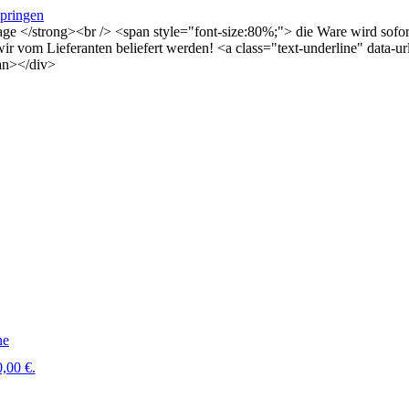
springen
Tage </strong><br /> <span style="font-size:80%;"> die Ware wird sof
s wir vom Lieferanten beliefert werden! <a class="text-underline" dat
an></div>
ne
,00 €.