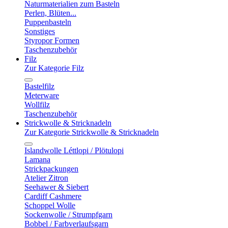
Naturmaterialien zum Basteln
Perlen, Blüten...
Puppenbasteln
Sonstiges
Styropor Formen
Taschenzubehör
Filz
Zur Kategorie Filz
Bastelfilz
Meterware
Wollfilz
Taschenzubehör
Strickwolle & Stricknadeln
Zur Kategorie Strickwolle & Stricknadeln
Islandwolle Léttlopi / Plötulopi
Lamana
Strickpackungen
Atelier Zitron
Seehawer & Siebert
Cardiff Cashmere
Schoppel Wolle
Sockenwolle / Strumpfgarn
Bobbel / Farbverlaufsgarn