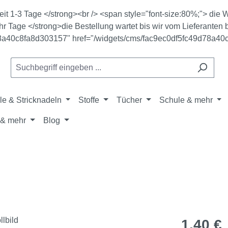
zeit 1-3 Tage </strong><br /> <span style="font-size:80%;"> di
r Tage </strong>die Bestellung wartet bis wir vom Lieferanten b
78a40c8fa8d303157" href="/widgets/cms/fac9ec0df5fc49d78a40
le & Stricknadeln
Stoffe
Tücher
Schule & mehr
& mehr
Blog
Regulärer Pr
1,40 €