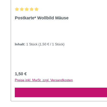
Durchschnittliche Bewertung von 5 von 5 Sternen
Postkarte* Wollbild Mäuse
Inhalt:
1 Stück
(1,50 € / 1 Stück)
Regulärer Preis:
1,50 €
Preise inkl. MwSt. zzgl. Versandkosten