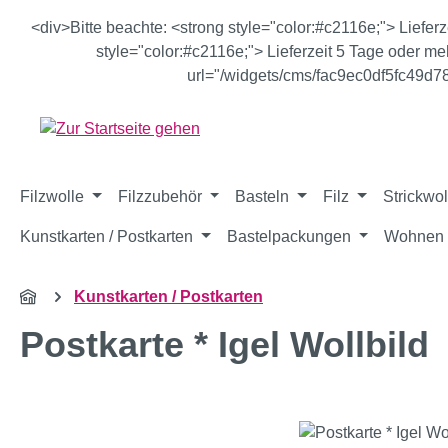
m Hauptinhalt springen
Zur Suche springen
Zur Hauptnavigation springen
<div>Bitte beachte: <strong style="color:#c2116e;"> Liefer
style="color:#c2116e;"> Lieferzeit 5 Tage oder meh
url="/widgets/cms/fac9ec0df5fc49d
Filzwolle
Filzzubehör
Basteln
Filz
Strickwol
Kunstkarten / Postkarten
Bastelpackungen
Wohnen 
Kunstkarten / Postkarten
Postkarte * Igel Wollbild
Bildergalerie überspringen