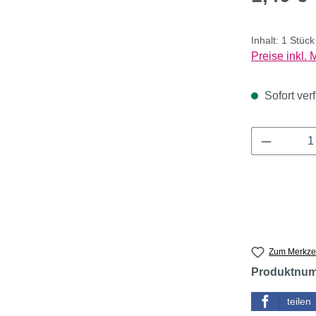
Inhalt:
1 Stüc
Preise inkl.
Sofort verf
Produkt 
Zum Merkzet
Produktnu
teilen