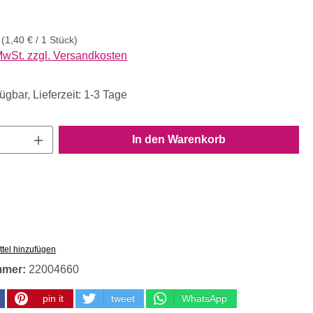
k
(1,40 € / 1 Stück)
 MwSt. zzgl. Versandkosten
ügbar, Lieferzeit: 1-3 Tage
Anzahl: Gib den gewünschten Wert ein oder
In den Warenkorb
tel hinzufügen
mmer:
22004660
pin it
tweet
WhatsApp