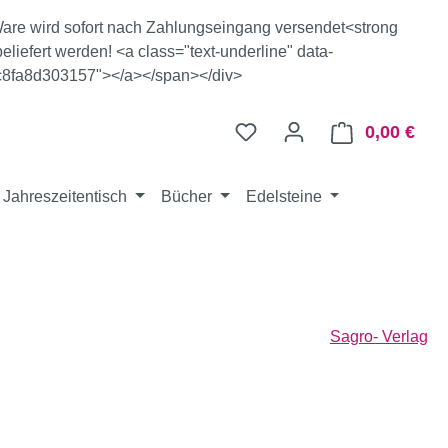
e Ware wird sofort nach Zahlungseingang versendet<strong
eliefert werden! <a class="text-underline" data-
c8fa8d303157"></a></span></div>
0,00 €
Ware
Jahreszeitentisch
Bücher
Edelsteine
Sagro- Verlag
eis: