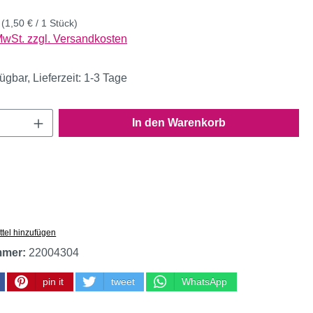
k
(1,50 € / 1 Stück)
 MwSt. zzgl. Versandkosten
ügbar, Lieferzeit: 1-3 Tage
Anzahl: Gib den gewünschten Wert ein oder
In den Warenkorb
tel hinzufügen
mmer:
22004304
pin it
tweet
WhatsApp