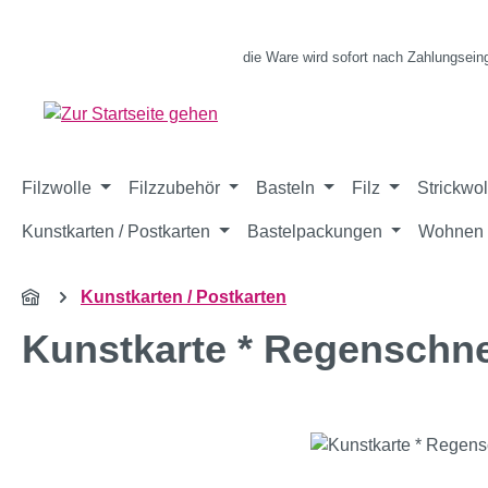
m Hauptinhalt springen
Zur Suche springen
Zur Hauptnavigation springen
die Ware wird sofort nach Zahlungsein
Filzwolle
Filzzubehör
Basteln
Filz
Strickwol
Kunstkarten / Postkarten
Bastelpackungen
Wohnen 
Kunstkarten / Postkarten
Kunstkarte * Regenschn
Bildergalerie überspringen