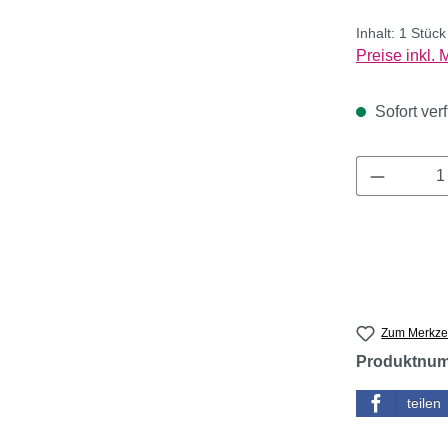
Inhalt:
1 Stüc
Preise inkl.
Sofort verf
Produkt 
Zum Merkzet
Produktnu
teilen