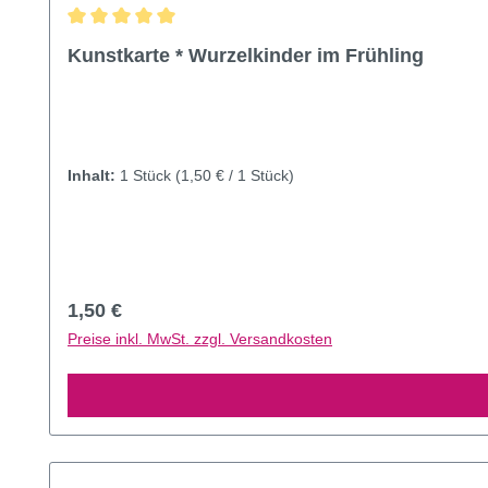
Durchschnittliche Bewertung von 5 von 5 Sternen
Kunstkarte * Wurzelkinder im Frühling
Inhalt:
1 Stück
(1,50 € / 1 Stück)
Regulärer Preis:
1,50 €
Preise inkl. MwSt. zzgl. Versandkosten