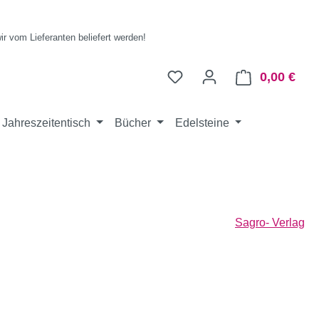
wir vom Lieferanten beliefert werden!
0,00 €
Ware
Jahreszeitentisch
Bücher
Edelsteine
Sagro- Verlag
eis: