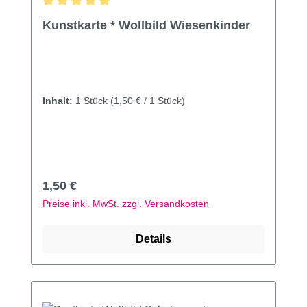
Durchschnittliche Bewertung von 5 von 5 Sternen
Kunstkarte * Wollbild Wiesenkinder
Inhalt:
1 Stück
(1,50 € / 1 Stück)
Regulärer Preis:
1,50 €
Preise inkl. MwSt. zzgl. Versandkosten
Details