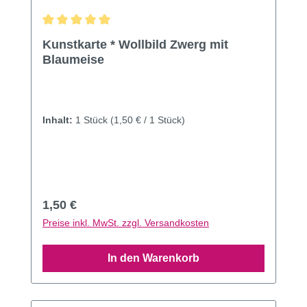
Durchschnittliche Bewertung von 5 von 5 Sternen
Kunstkarte * Wollbild Zwerg mit
Blaumeise
Inhalt:
1 Stück
(1,50 € / 1 Stück)
Regulärer Preis:
1,50 €
Preise inkl. MwSt. zzgl. Versandkosten
In den Warenkorb