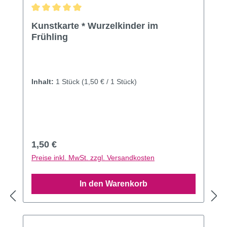
Durchschnittliche Bewertung von 5 von 5 Sternen
Kunstkarte * Wurzelkinder im
Frühling
Inhalt:
1 Stück
(1,50 € / 1 Stück)
Regulärer Preis:
1,50 €
Preise inkl. MwSt. zzgl. Versandkosten
In den Warenkorb