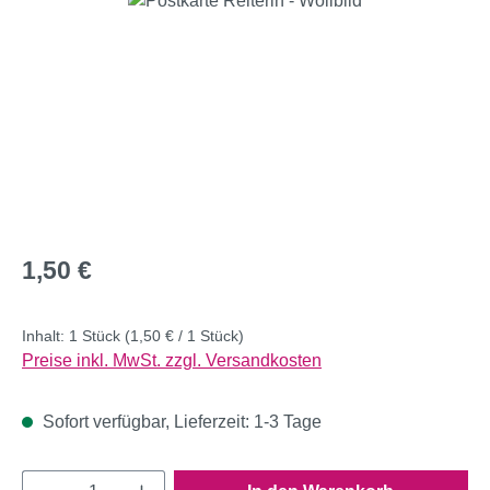
Regulärer Preis:
1,50 €
Inhalt:
1 Stück
(1,50 € / 1 Stück)
Preise inkl. MwSt. zzgl. Versandkosten
Sofort verfügbar, Lieferzeit: 1-3 Tage
Produkt Anzahl: Gib den gewünschten Wert e