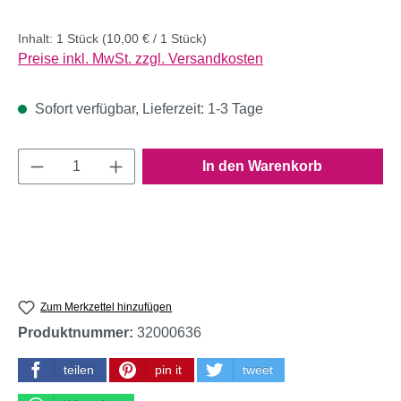
Inhalt:
1 Stück
(10,00 € / 1 Stück)
Preise inkl. MwSt. zzgl. Versandkosten
Sofort verfügbar, Lieferzeit: 1-3 Tage
Produkt Anzahl: Gib den gewünschten Wert e
In den Warenkorb
Zum Merkzettel hinzufügen
Produktnummer:
32000636
teilen
pin it
tweet