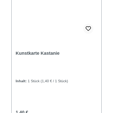
Kunstkarte Kastanie
Inhalt:
1 Stück
(1,40 € / 1 Stück)
Regulärer Preis:
1,40 €