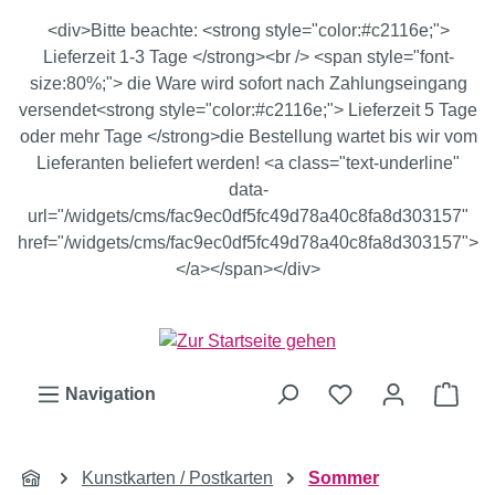
Zum Hauptinhalt springen
<div>Bitte beachte: <strong style="color:#c2116e;">
Lieferzeit 1-3 Tage </strong><br /> <span style="font-
size:80%;"> die Ware wird sofort nach Zahlungseingang
versendet<strong style="color:#c2116e;"> Lieferzeit 5 Tage
oder mehr Tage </strong>die Bestellung wartet bis wir vom
Lieferanten beliefert werden! <a class="text-underline"
data-
url="/widgets/cms/fac9ec0df5fc49d78a40c8fa8d303157"
href="/widgets/cms/fac9ec0df5fc49d78a40c8fa8d303157">
</a></span></div>
Ware
Navigation
Kunstkarten / Postkarten
Sommer