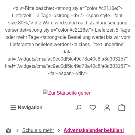
Zum Hauptinhalt springen
<div>Bitte beachte: <strong style="color:#c2116e;">
Lieferzeit 1-3 Tage </strong><br /> <span style="font-
size:80%;"> die Ware wird sofort nach Zahlungseingang
versendet<strong style="color:#c2116e;"> Lieferzeit 5 Tage
oder mehr Tage </strong>die Bestellung wartet bis wir vom
Lieferanten beliefert werden! <a class="text-underline"
data-
url="/widgets/cms/fac9ec0df5fc49d78a40c8fa8d303157"
href="/widgets/cms/fac9ec0df5fc49d78a40c8fa8d303157">
</a></span></div>
Ware
Navigation
Schule & mehr
Adventskalender befüllen!