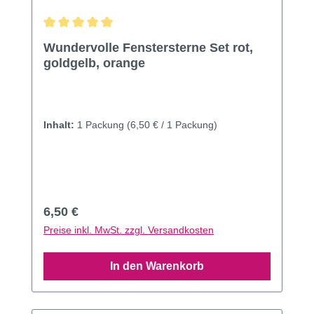
Durchschnittliche Bewertung von 5 von 5 Sternen
Wundervolle Fenstersterne Set rot,
goldgelb, orange
Inhalt:
1 Packung
(6,50 € / 1 Packung)
Regulärer Preis:
6,50 €
Preise inkl. MwSt. zzgl. Versandkosten
In den Warenkorb