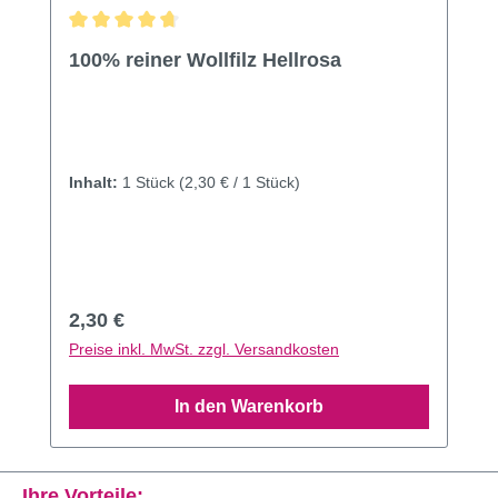
Durchschnittliche Bewertung von 4.75 von 5 Sternen
100% reiner Wollfilz Hellrosa
Inhalt:
1 Stück
(2,30 € / 1 Stück)
Regulärer Preis:
2,30 €
Preise inkl. MwSt. zzgl. Versandkosten
In den Warenkorb
Ihre Vorteile: