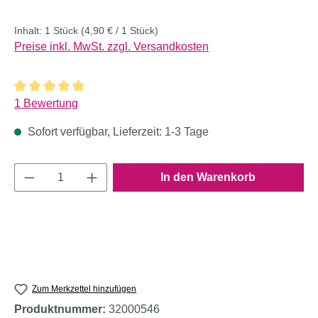
Inhalt:
1 Stück
(4,90 € / 1 Stück)
Preise inkl. MwSt. zzgl. Versandkosten
Durchschnittliche Bewertung von 5 von 5 Sternen
1 Bewertung
Sofort verfügbar, Lieferzeit: 1-3 Tage
Produkt Anzahl: Gib den gewünschten Wert e
In den Warenkorb
Zum Merkzettel hinzufügen
Produktnummer:
32000546