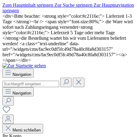
Zum Hauptinhalt springen
Zur Suche springen
Zur Hauptnavigation
springen
<div>Bitte beachte: <strong style="color:#c2116e;"> Lieferzeit 1-3
Tage </strong><br /> <span style="font-size:80%;"> die Ware wird
sofort nach Zahlungseingang versendet<strong
style="color:#c2116e;"> Lieferzeit 5 Tage oder mehr Tage
</strong>die Bestellung wartet bis wir vom Lieferanten beliefert
werden! <a class="text-underline" data-
url="/widgets/cms/fac9ec0df5fc49d78a40c8fa8d303157"
href="/widgets/cms/fac9ec0df5fc49d78a40c8fa8d303157"></a>
</span></div>
Navigation
Navigation
Menü schließen
Ihr Konto