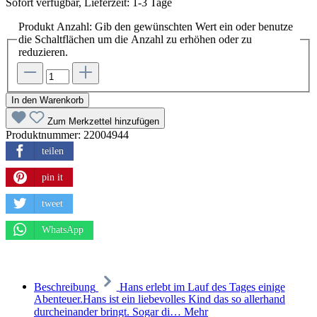
Sofort verfügbar, Lieferzeit: 1-3 Tage
Produkt Anzahl: Gib den gewünschten Wert ein oder benutze
die Schaltflächen um die Anzahl zu erhöhen oder zu
reduzieren.
In den Warenkorb
Zum Merkzettel hinzufügen
Produktnummer:
22004944
teilen
pin it
tweet
WhatsApp
Beschreibung
Hans erlebt im Lauf des Tages einige
Abenteuer.Hans ist ein liebevolles Kind das so allerhand
durcheinander bringt. Sogar di…
Mehr