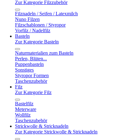
Zur Kategorie Filzzubehör
Filznadeln / Seifen / Latexmilch
Nuno Filzen
Filzschablonen / Styropor
Vorfilz / Nadelfilz
Basteln
Zur Kategorie Basteln
Naturmaterialien zum Basteln
Perlen, Blüten...
Puppenbasteln
Sonstiges
Styropor Formen
Taschenzubehör
Filz
Zur Kategorie Filz
Bastelfilz
Meterware
Wollfilz
Taschenzubehör
Strickwolle & Stricknadeln
Zur Kategorie Strickwolle & Stricknadeln