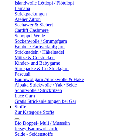
Islandwolle Léttlopi / Plötulopi
Lamana
Strickpackungen
Atelier Zitron
Seehawer & Siebert
Cardiff Cashmere
Schoppel Wolle
Sockenwolle / Strumpfgarn
Bobbel / Farbverlaufsgarn
Stricknadeln / Häkelnadel
Mütze & Co stricken
Kinder- und Babygarne
Strickjacke & Co Strickgarn
Pascuali
Baumwollgarn /Strickwolle & Häke
Alpaka Strickwolle / Yak / Seide
Schurwolle / Strickfilzen
Lace Garn
Gratis Strickanleitungen bei Gar
Stoffe
Zur Kategorie Stoffe
Bio Doppel- Mull / Musselin
Jersey Baumwollstoffe
Seide - Seidenstoffe