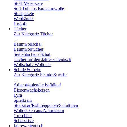
Stoff Meterware
Soft Tüll aus Biobaumwolle
Stoffpakete
Webbänder
Knöpfe
Tücher
Zur Kategorie Tücher
Baumwollschal
Baumwolltücher
Seidentücher / Schal
Tücher für den Jahreszeitentisch
Wollschal / Wolltuch
Schule & mehr
Zur Kategorie Schule & mehr
Adventskalender befüllen!
Bienenwachskerzen
Lyra
Spielkram
Stockmar/Rollmäppchen/Schultüten
Wolldecken aus Naturfasern
Gutschein
Schatzkiste
Jahreszeitentisch