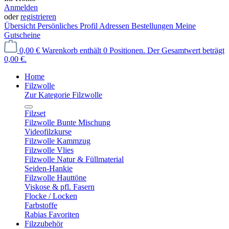
Anmelden
oder
registrieren
Übersicht
Persönliches Profil
Adressen
Bestellungen
Meine
Gutscheine
0,00 €
Warenkorb enthält 0 Positionen. Der Gesamtwert beträgt
0,00 €.
Home
Filzwolle
Zur Kategorie Filzwolle
Filzset
Filzwolle Bunte Mischung
Videofilzkurse
Filzwolle Kammzug
Filzwolle Vlies
Filzwolle Natur & Füllmaterial
Seiden-Hankie
Filzwolle Hauttöne
Viskose & pfl. Fasern
Flocke / Locken
Farbstoffe
Rabias Favoriten
Filzzubehör