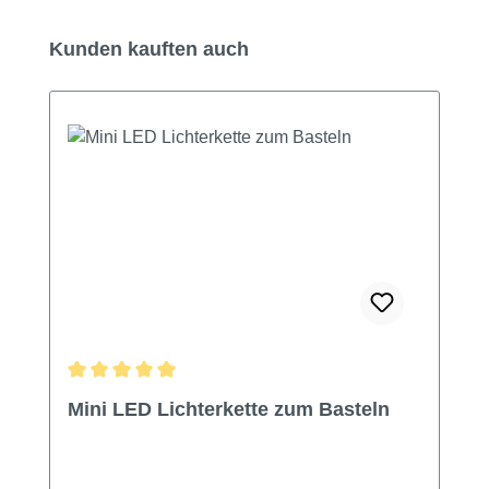
Produktgalerie überspringen
Kunden kauften auch
Durchschnittliche Bewertung von 5 von 5 Sternen
Mini LED Lichterkette zum Basteln