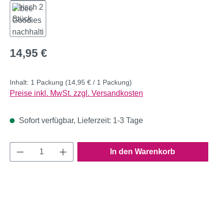
Regulärer Preis:
14,95 €
Inhalt:
1 Packung
(14,95 € / 1 Packung)
Preise inkl. MwSt. zzgl. Versandkosten
Sofort verfügbar, Lieferzeit: 1-3 Tage
Produkt Anzahl: Gib den gewünschten Wert e
In den Warenkorb