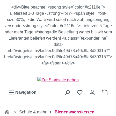
Zum Hauptinhalt springen
<div>Bitte beachte: <strong style="color:#c2116e;">
Lieferzeit 1-3 Tage </strong><br /> <span style="font-
size:80%;"> die Ware wird sofort nach Zahlungseingang
versendet<strong style="color:#c2116e;"> Lieferzeit 5 Tage
oder mehr Tage </strong>die Bestellung wartet bis wir vom
Lieferanten beliefert werden! <a class="text-underline"
data-
url="/widgets/cms/fac9ec0df5fc49d78a40c8fa8d303157"
href="/widgets/cms/fac9ec0df5fc49d78a40c8fa8d303157">
</a></span></div>
Ware
Navigation
Schule & mehr
Bienenwachskerzen