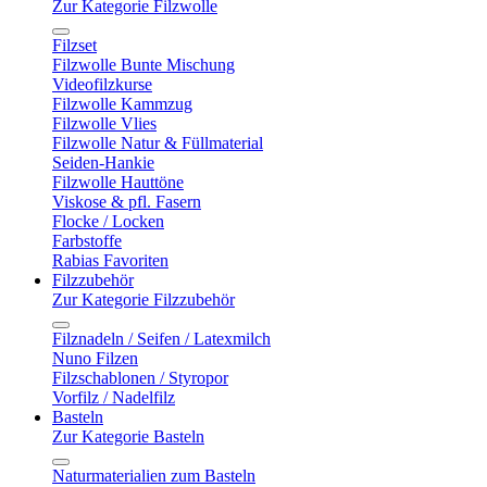
Zur Kategorie Filzwolle
Filzset
Filzwolle Bunte Mischung
Videofilzkurse
Filzwolle Kammzug
Filzwolle Vlies
Filzwolle Natur & Füllmaterial
Seiden-Hankie
Filzwolle Hauttöne
Viskose & pfl. Fasern
Flocke / Locken
Farbstoffe
Rabias Favoriten
Filzzubehör
Zur Kategorie Filzzubehör
Filznadeln / Seifen / Latexmilch
Nuno Filzen
Filzschablonen / Styropor
Vorfilz / Nadelfilz
Basteln
Zur Kategorie Basteln
Naturmaterialien zum Basteln