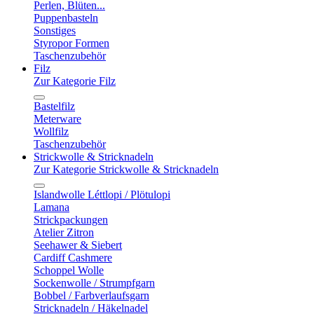
Perlen, Blüten...
Puppenbasteln
Sonstiges
Styropor Formen
Taschenzubehör
Filz
Zur Kategorie Filz
Bastelfilz
Meterware
Wollfilz
Taschenzubehör
Strickwolle & Stricknadeln
Zur Kategorie Strickwolle & Stricknadeln
Islandwolle Léttlopi / Plötulopi
Lamana
Strickpackungen
Atelier Zitron
Seehawer & Siebert
Cardiff Cashmere
Schoppel Wolle
Sockenwolle / Strumpfgarn
Bobbel / Farbverlaufsgarn
Stricknadeln / Häkelnadel