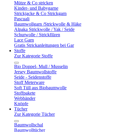
Mütze & Co stricken
Kinder- und Babygarne
Strickjacke & Co Strickgarn
Pascuali
Baumwollgarn /Strickwolle & Häke
Alpaka Strickwolle / Yak / Seide
Schurwolle / Strickfilzen
Lace Garn
Gratis Strickanleitungen bei Gar
Stoffe
Zur Kategorie Stoffe
Bio Doppel- Mull / Musselin
Jersey Baumwollstoffe
Seide - Seidenstoffe
Stoff Meterware
Soft Tüll aus Biobaumwolle
Stoffpakete
Webbänder
Knöpfe
Tücher
Zur Kategorie Tücher
Baumwollschal
Baumwolltücher