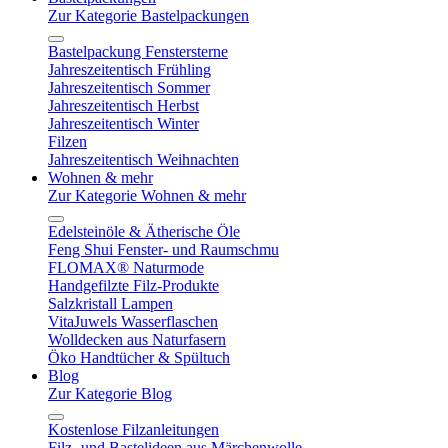
Zur Kategorie Bastelpackungen
Bastelpackung Fenstersterne
Jahreszeitentisch Frühling
Jahreszeitentisch Sommer
Jahreszeitentisch Herbst
Jahreszeitentisch Winter
Filzen
Jahreszeitentisch Weihnachten
Wohnen & mehr
Zur Kategorie Wohnen & mehr
Edelsteinöle & Ätherische Öle
Feng Shui Fenster- und Raumschmu
FLOMAX® Naturmode
Handgefilzte Filz-Produkte
Salzkristall Lampen
VitaJuwels Wasserflaschen
Wolldecken aus Naturfasern
Öko Handtücher & Spültuch
Blog
Zur Kategorie Blog
Kostenlose Filzanleitungen
Filz- und Bastelideen aus Märchenwolle