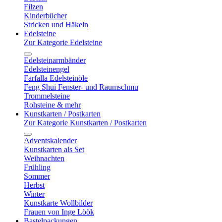
Filzen
Kinderbücher
Stricken und Häkeln
Edelsteine
Zur Kategorie Edelsteine
Edelsteinarmbänder
Edelsteinengel
Farfalla Edelsteinöle
Feng Shui Fenster- und Raumschmu
Trommelsteine
Rohsteine & mehr
Kunstkarten / Postkarten
Zur Kategorie Kunstkarten / Postkarten
Adventskalender
Kunstkarten als Set
Weihnachten
Frühling
Sommer
Herbst
Winter
Kunstkarte Wollbilder
Frauen von Inge Löök
Bastelpackungen