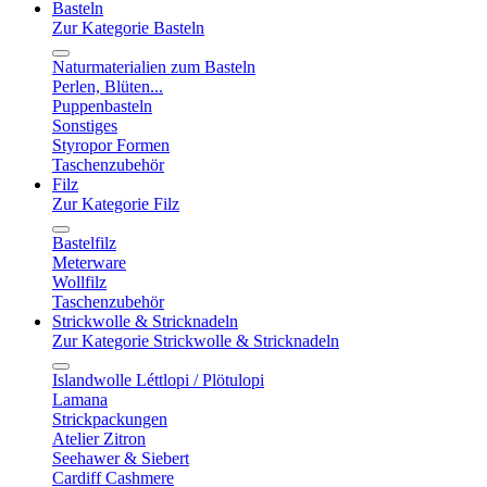
Basteln
Zur Kategorie Basteln
Naturmaterialien zum Basteln
Perlen, Blüten...
Puppenbasteln
Sonstiges
Styropor Formen
Taschenzubehör
Filz
Zur Kategorie Filz
Bastelfilz
Meterware
Wollfilz
Taschenzubehör
Strickwolle & Stricknadeln
Zur Kategorie Strickwolle & Stricknadeln
Islandwolle Léttlopi / Plötulopi
Lamana
Strickpackungen
Atelier Zitron
Seehawer & Siebert
Cardiff Cashmere