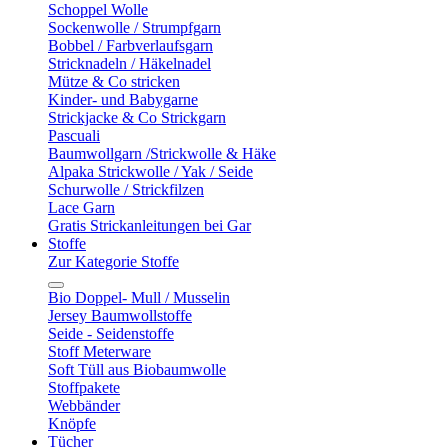
Schoppel Wolle
Sockenwolle / Strumpfgarn
Bobbel / Farbverlaufsgarn
Stricknadeln / Häkelnadel
Mütze & Co stricken
Kinder- und Babygarne
Strickjacke & Co Strickgarn
Pascuali
Baumwollgarn /Strickwolle & Häke
Alpaka Strickwolle / Yak / Seide
Schurwolle / Strickfilzen
Lace Garn
Gratis Strickanleitungen bei Gar
Stoffe
Zur Kategorie Stoffe
Bio Doppel- Mull / Musselin
Jersey Baumwollstoffe
Seide - Seidenstoffe
Stoff Meterware
Soft Tüll aus Biobaumwolle
Stoffpakete
Webbänder
Knöpfe
Tücher