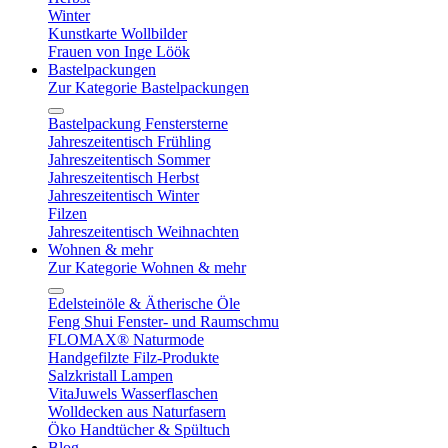
Winter
Kunstkarte Wollbilder
Frauen von Inge Löök
Bastelpackungen
Zur Kategorie Bastelpackungen
Bastelpackung Fenstersterne
Jahreszeitentisch Frühling
Jahreszeitentisch Sommer
Jahreszeitentisch Herbst
Jahreszeitentisch Winter
Filzen
Jahreszeitentisch Weihnachten
Wohnen & mehr
Zur Kategorie Wohnen & mehr
Edelsteinöle & Ätherische Öle
Feng Shui Fenster- und Raumschmu
FLOMAX® Naturmode
Handgefilzte Filz-Produkte
Salzkristall Lampen
VitaJuwels Wasserflaschen
Wolldecken aus Naturfasern
Öko Handtücher & Spültuch
Blog