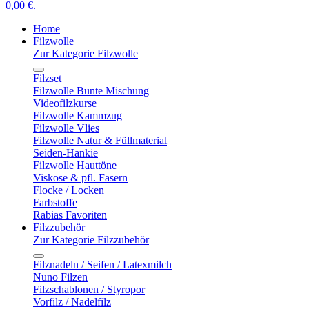
0,00 €.
Home
Filzwolle
Zur Kategorie Filzwolle
Filzset
Filzwolle Bunte Mischung
Videofilzkurse
Filzwolle Kammzug
Filzwolle Vlies
Filzwolle Natur & Füllmaterial
Seiden-Hankie
Filzwolle Hauttöne
Viskose & pfl. Fasern
Flocke / Locken
Farbstoffe
Rabias Favoriten
Filzzubehör
Zur Kategorie Filzzubehör
Filznadeln / Seifen / Latexmilch
Nuno Filzen
Filzschablonen / Styropor
Vorfilz / Nadelfilz