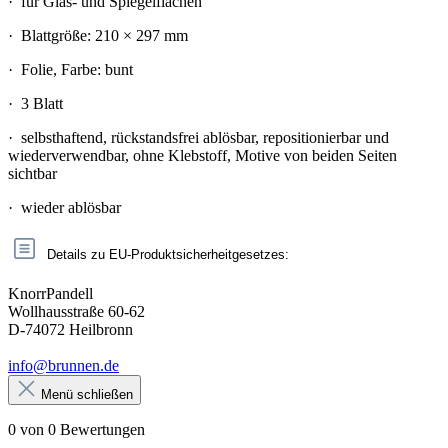
·
für Glas- und Spiegelflächen
·
Blattgröße: 210 × 297 mm
·
Folie, Farbe: bunt
·
3 Blatt
·
selbsthaftend, rückstandsfrei ablösbar, repositionierbar und
wiederverwendbar, ohne Klebstoff, Motive von beiden Seiten
sichtbar
·
wieder ablösbar
Details zu EU-Produktsicherheitgesetzes:
KnorrPandell
Wollhausstraße 60-62
D-74072 Heilbronn
info@brunnen.de
Menü schließen
0 von 0 Bewertungen