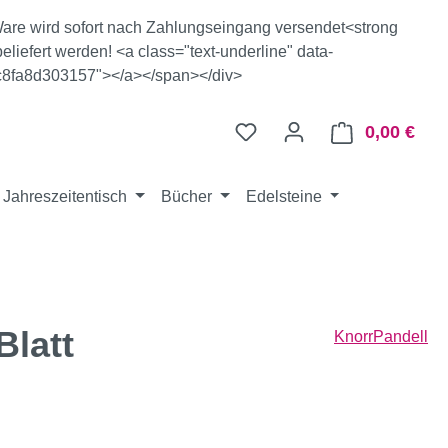
e Ware wird sofort nach Zahlungseingang versendet<strong
eliefert werden! <a class="text-underline" data-
c8fa8d303157"></a></span></div>
0,00 €
Ware
Jahreszeitentisch
Bücher
Edelsteine
Blatt
KnorrPandell
eis: