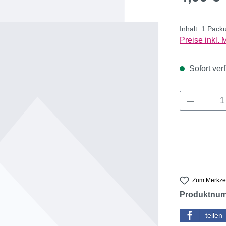
Inhalt:
1 Pack
Preise inkl.
Sofort verf
Produkt 
Zum Merkzet
Produktnu
teilen