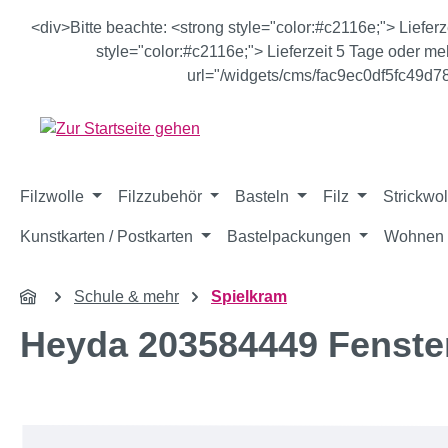
m Hauptinhalt springen
Zur Suche springen
Zur Hauptnavigation springen
<div>Bitte beachte: <strong style="color:#c2116e;"> Liefer
style="color:#c2116e;"> Lieferzeit 5 Tage oder meh
url="/widgets/cms/fac9ec0df5fc49d
Filzwolle
Filzzubehör
Basteln
Filz
Strickwol
Kunstkarten / Postkarten
Bastelpackungen
Wohnen 
Schule & mehr
Spielkram
Heyda 203584449 Fenster
Bildergalerie überspringen