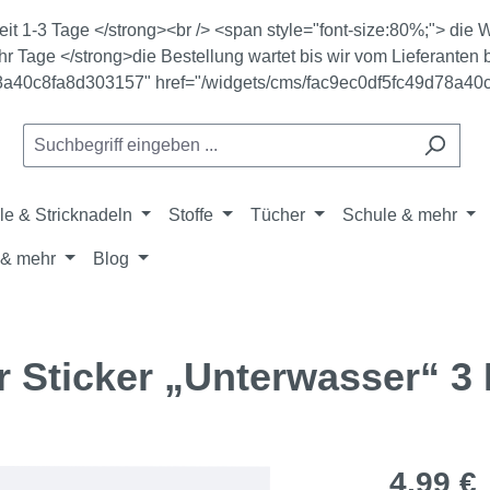
zeit 1-3 Tage </strong><br /> <span style="font-size:80%;"> di
r Tage </strong>die Bestellung wartet bis wir vom Lieferanten b
78a40c8fa8d303157" href="/widgets/cms/fac9ec0df5fc49d78a40
le & Stricknadeln
Stoffe
Tücher
Schule & mehr
& mehr
Blog
 Sticker „Unterwasser“ 3 
Regulärer Pr
4,99 €