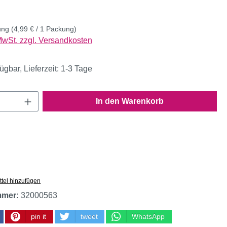
ung
(4,99 € / 1 Packung)
 MwSt. zzgl. Versandkosten
ügbar, Lieferzeit: 1-3 Tage
Anzahl: Gib den gewünschten Wert ein oder
In den Warenkorb
tel hinzufügen
mmer:
32000563
pin it
tweet
WhatsApp