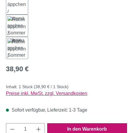
Regulärer Preis:
38,90 €
Inhalt:
1 Stück
(38,90 € / 1 Stück)
Preise inkl. MwSt. zzgl. Versandkosten
Sofort verfügbar, Lieferzeit: 1-3 Tage
Produkt Anzahl: Gib den gewünschten Wert e
In den Warenkorb