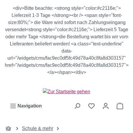
Zum Hauptinhalt springen
<div>Bitte beachte: <strong style="color:#c2116e;">
Lieferzeit 1-3 Tage </strong><br /> <span style="font-
size:80%;"> die Ware wird sofort nach Zahlungseingang
versendet<strong style="color:#c2116e;"> Lieferzeit 5 Tage
oder mehr Tage </strong>die Bestellung wartet bis wir vom
Lieferanten beliefert werden! <a class="text-underline"
data-
url="/widgets/cms/fac9ec0df5fc49d78a40c8fa8d303157"
href="/widgets/cms/fac9ec0df5fc49d78a40c8fa8d303157">
</a></span></div>
Ware
Navigation
Schule & mehr