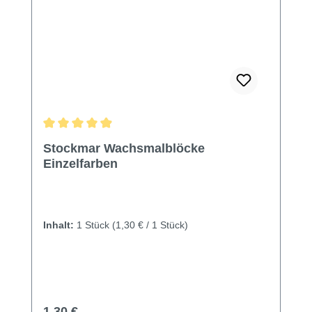
Durchschnittliche Bewertung von 4.97 von 5 Sternen
Stockmar Wachsmalblöcke
Einzelfarben
Inhalt:
1 Stück
(1,30 € / 1 Stück)
Regulärer Preis:
1,30 €