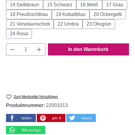
14 Gelbbraun
15 Schwarz
16 Weiß
17 Grau
18 Preußischblau
19 Kobaltblau
20 Ockergelb
21 Venetianischrot
22 Umbra
23 Olivgrün
24 Rosa
Produkt Anzahl: Gib den gewünschten Wert e
In den Warenkorb
Zum Merkzettel hinzufügen
Produktnummer:
22001013
teilen
pin it
tweet
WhatsApp