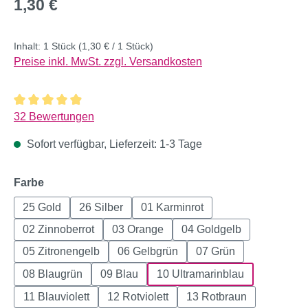
Regulärer Preis:
1,30 €
Inhalt:
1 Stück
(1,30 € / 1 Stück)
Preise inkl. MwSt. zzgl. Versandkosten
Durchschnittliche Bewertung von 4.97 von 5 Sternen
32 Bewertungen
Sofort verfügbar, Lieferzeit: 1-3 Tage
auswählen
Farbe
25 Gold
26 Silber
01 Karminrot
02 Zinnoberrot
03 Orange
04 Goldgelb
05 Zitronengelb
06 Gelbgrün
07 Grün
08 Blaugrün
09 Blau
10 Ultramarinblau
11 Blauviolett
12 Rotviolett
13 Rotbraun