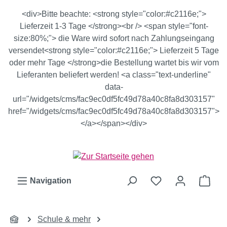
Zum Hauptinhalt springen
<div>Bitte beachte: <strong style="color:#c2116e;">
Lieferzeit 1-3 Tage </strong><br /> <span style="font-
size:80%;"> die Ware wird sofort nach Zahlungseingang
versendet<strong style="color:#c2116e;"> Lieferzeit 5 Tage
oder mehr Tage </strong>die Bestellung wartet bis wir vom
Lieferanten beliefert werden! <a class="text-underline"
data-
url="/widgets/cms/fac9ec0df5fc49d78a40c8fa8d303157"
href="/widgets/cms/fac9ec0df5fc49d78a40c8fa8d303157">
</a></span></div>
Ware
Navigation
Schule & mehr