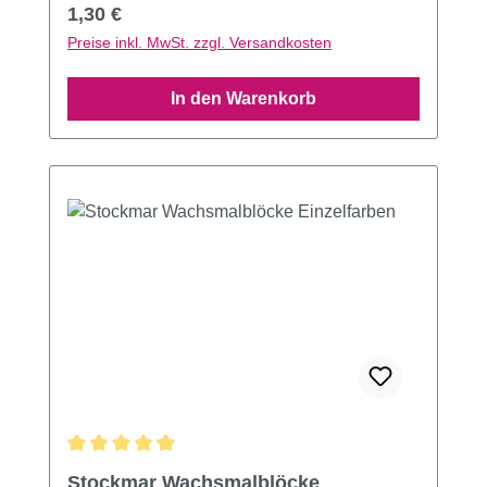
Regulärer Preis:
1,30 €
Preise inkl. MwSt. zzgl. Versandkosten
In den Warenkorb
Durchschnittliche Bewertung von 4.97 von 5 Sternen
Stockmar Wachsmalblöcke