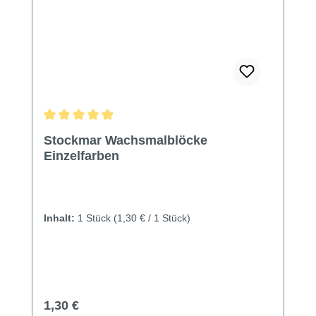
Durchschnittliche Bewertung von 4.97 von 5 Sternen
Stockmar Wachsmalblöcke
Einzelfarben
Inhalt:
1 Stück
(1,30 € / 1 Stück)
Regulärer Preis:
1,30 €