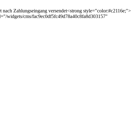
ort nach Zahlungseingang versendet<strong style="color:#c2116e;">
a-url="/widgets/cms/fac9ec0df5fc49d78a40c8fa8d303157"