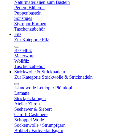
Naturmaterialien zum Basteln
Perlen, Blüten...
Puppenbasteln
Sonstiges
Styropor Formen
Taschenzubehör
Filz
Zur Kategorie Filz
Bastelfilz
Meterware
Wollfilz
Taschenzubehör
Strickwolle & Stricknadeln
Zur Kategorie Strickwolle & Stricknadeln
Islandwolle Léttlopi / Plötulopi
Lamana
Strickpackungen
Atelier Zitron
Seehawer & Siebert
Cardiff Cashmere
Schoppel Wolle
Sockenwolle / Strumpfgarn
Bobbel / Farbverlaufsgarn