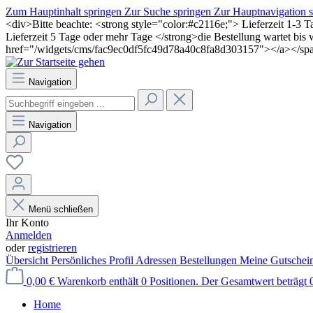
Zum Hauptinhalt springen
Zur Suche springen
Zur Hauptnavigation 
<div>Bitte beachte: <strong style="color:#c2116e;"> Lieferzeit 1-3 
Lieferzeit 5 Tage oder mehr Tage </strong>die Bestellung wartet bi
href="/widgets/cms/fac9ec0df5fc49d78a40c8fa8d303157"></a></sp
Navigation
Navigation
Menü schließen
Ihr Konto
Anmelden
oder
registrieren
Übersicht
Persönliches Profil
Adressen
Bestellungen
Meine Gutschei
0,00 €
Warenkorb enthält 0 Positionen. Der Gesamtwert beträgt 0
Home