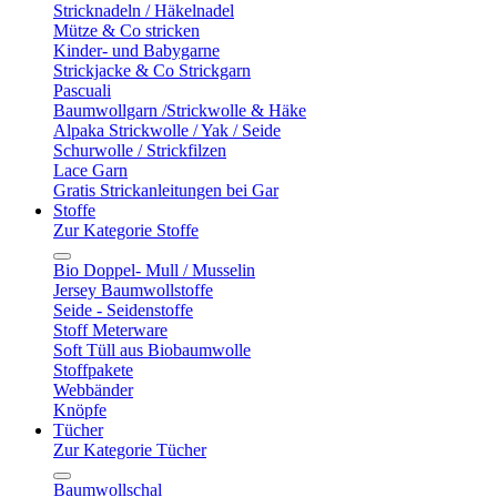
Stricknadeln / Häkelnadel
Mütze & Co stricken
Kinder- und Babygarne
Strickjacke & Co Strickgarn
Pascuali
Baumwollgarn /Strickwolle & Häke
Alpaka Strickwolle / Yak / Seide
Schurwolle / Strickfilzen
Lace Garn
Gratis Strickanleitungen bei Gar
Stoffe
Zur Kategorie Stoffe
Bio Doppel- Mull / Musselin
Jersey Baumwollstoffe
Seide - Seidenstoffe
Stoff Meterware
Soft Tüll aus Biobaumwolle
Stoffpakete
Webbänder
Knöpfe
Tücher
Zur Kategorie Tücher
Baumwollschal