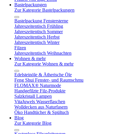
Bastelpackungen
Zur Kategorie Bastelpackungen
Bastelpackung Fenstersterne
Jahreszeitentisch Frühling
Jahreszeitentisch Sommer
Jahreszeitentisch Herbst
Jahreszeitentisch Winter
Filzen
Jahreszeitentisch Weihnachten
Wohnen & mehr
Zur Kategorie Wohnen & mehr
Edelsteinöle & Ätherische Öle
Feng Shui Fenster- und Raumschmu
FLOMAX® Naturmode
Handgefilzte Filz-Produkte
Salzkristall Lampen
VitaJuwels Wasserflaschen
Wolldecken aus Naturfasern
Öko Handtücher & Spültuch
Blog
Zur Kategorie Blog
Kostenlose Filzanleitungen