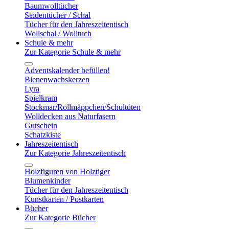
Baumwolltücher
Seidentücher / Schal
Tücher für den Jahreszeitentisch
Wollschal / Wolltuch
Schule & mehr
Zur Kategorie Schule & mehr
Adventskalender befüllen!
Bienenwachskerzen
Lyra
Spielkram
Stockmar/Rollmäppchen/Schultüten
Wolldecken aus Naturfasern
Gutschein
Schatzkiste
Jahreszeitentisch
Zur Kategorie Jahreszeitentisch
Holzfiguren von Holztiger
Blumenkinder
Tücher für den Jahreszeitentisch
Kunstkarten / Postkarten
Bücher
Zur Kategorie Bücher