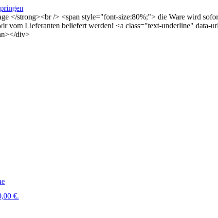
springen
Tage </strong><br /> <span style="font-size:80%;"> die Ware wird sof
s wir vom Lieferanten beliefert werden! <a class="text-underline" dat
an></div>
ne
,00 €.