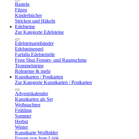
Basteln
Filzen
Kinderbücher
Stricken und Häkeln
Edelsteine
Zur Kategorie Edelsteine
Edelsteinarmbänder
Edelsteinengel
Farfalla Edelsteinöle
Feng Shui Fenster- und Raumschmu
Trommelsteine
Rohsteine & mehr
Kunstkarten / Postkarten
Zur Kategorie Kunstkarten / Postkarten
Adventskalender
Kunstkarten als Set
Weihnachten
Frühling
Sommer
Herbst
Winter
Kunstkarte Wollbilder
Frauen von Inge Löök