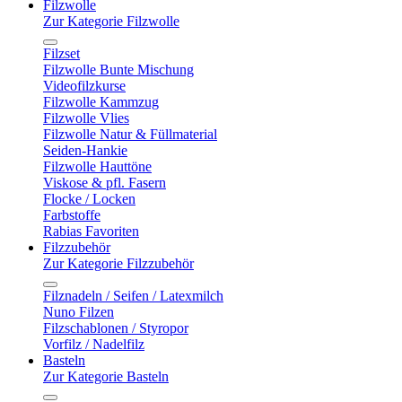
Filzwolle
Zur Kategorie Filzwolle
Filzset
Filzwolle Bunte Mischung
Videofilzkurse
Filzwolle Kammzug
Filzwolle Vlies
Filzwolle Natur & Füllmaterial
Seiden-Hankie
Filzwolle Hauttöne
Viskose & pfl. Fasern
Flocke / Locken
Farbstoffe
Rabias Favoriten
Filzzubehör
Zur Kategorie Filzzubehör
Filznadeln / Seifen / Latexmilch
Nuno Filzen
Filzschablonen / Styropor
Vorfilz / Nadelfilz
Basteln
Zur Kategorie Basteln