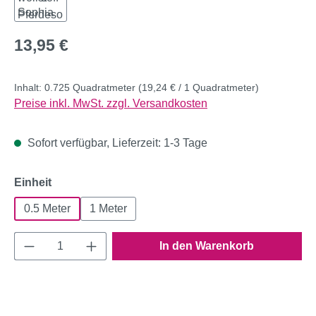
Regulärer Preis:
13,95 €
Inhalt:
0.725 Quadratmeter
(19,24 € / 1 Quadratmeter)
Preise inkl. MwSt. zzgl. Versandkosten
Sofort verfügbar, Lieferzeit: 1-3 Tage
auswählen
Einheit
0.5 Meter
1 Meter
Produkt Anzahl: Gib den gewünschten Wert e
In den Warenkorb