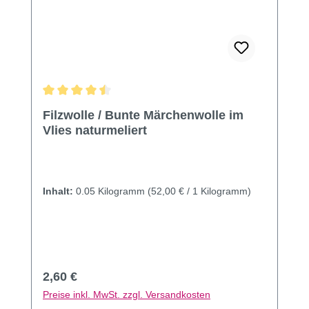
Durchschnittliche Bewertung von 4.5 von 5 Sternen
Filzwolle / Bunte Märchenwolle im
Vlies naturmeliert
Inhalt:
0.05 Kilogramm
(52,00 € / 1 Kilogramm)
Regulärer Preis:
2,60 €
Preise inkl. MwSt. zzgl. Versandkosten