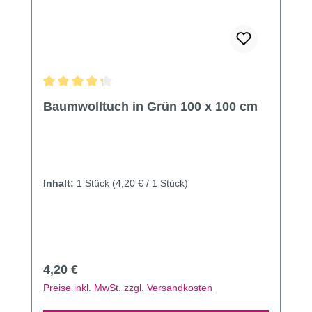
Durchschnittliche Bewertung von 4.14 von 5 Sternen
Baumwolltuch in Grün 100 x 100 cm
Inhalt:
1 Stück
(4,20 € / 1 Stück)
Regulärer Preis:
4,20 €
Preise inkl. MwSt. zzgl. Versandkosten