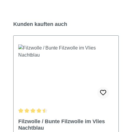
Produktgalerie überspringen
Kunden kauften auch
Durchschnittliche Bewertung von 4.49 von 5 Sternen
Filzwolle / Bunte Filzwolle im Vlies
Nachtblau