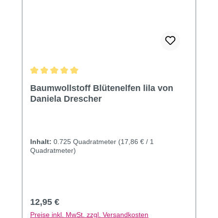
Durchschnittliche Bewertung von 5 von 5 Sternen
Baumwollstoff Blütenelfen lila von
Daniela Drescher
Inhalt:
0.725 Quadratmeter
(17,86 € / 1
Quadratmeter)
Regulärer Preis:
12,95 €
Preise inkl. MwSt. zzgl. Versandkosten