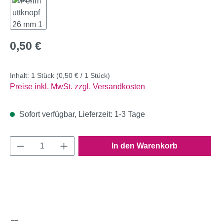
Regulärer Preis:
0,50 €
Inhalt:
1 Stück
(0,50 € / 1 Stück)
Preise inkl. MwSt. zzgl. Versandkosten
Sofort verfügbar, Lieferzeit: 1-3 Tage
Produkt Anzahl: Gib den gewünschten Wert e
In den Warenkorb