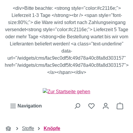
Zum Hauptinhalt springen
<div>Bitte beachte: <strong style="color:#c2116e;">
Lieferzeit 1-3 Tage </strong><br /> <span style="font-
size:80%;"> die Ware wird sofort nach Zahlungseingang
versendet<strong style="color:#c2116e;"> Lieferzeit 5 Tage
oder mehr Tage </strong>die Bestellung wartet bis wir vom
Lieferanten beliefert werden! <a class="text-underline"
data-
url="/widgets/cms/fac9ec0df5fc49d78a40c8fa8d303157"
href="/widgets/cms/fac9ec0df5fc49d78a40c8fa8d303157">
</a></span></div>
Ware
Navigation
Stoffe
Knöpfe