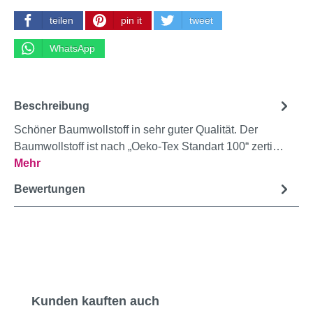
teilen
pin it
tweet
WhatsApp
Beschreibung
Schöner Baumwollstoff in sehr guter Qualität. Der
Baumwollstoff ist nach „Oeko-Tex Standart 100“ zerti…
Mehr
Bewertungen
Produktgalerie überspringen
Kunden kauften auch