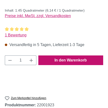
Inhalt:
1.45 Quadratmeter
(6,14 € / 1 Quadratmeter)
Preise inkl. MwSt. zzgl. Versandkosten
Durchschnittliche Bewertung von 5 von 5 Sternen
1 Bewertung
Versandfertig in 5 Tagen, Lieferzeit 1-3 Tage
Produkt Anzahl: Gib den gewünschten Wert e
In den Warenkorb
Zum Merkzettel hinzufügen
Produktnummer:
22001923