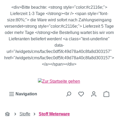
Zum Hauptinhalt springen
<div>Bitte beachte: <strong style="color:#c2116e;">
Lieferzeit 1-3 Tage </strong><br /> <span style="font-
size:80%;"> die Ware wird sofort nach Zahlungseingang
versendet<strong style="color:#c2116e;"> Lieferzeit 5 Tage
oder mehr Tage </strong>die Bestellung wartet bis wir vom
Lieferanten beliefert werden! <a class="text-underline"
data-
url="/widgets/cms/fac9ec0df5fc49d78a40c8fa8d303157"
href="/widgets/cms/fac9ec0df5fc49d78a40c8fa8d303157">
</a></span></div>
Ware
Navigation
Stoffe
Stoff Meterware