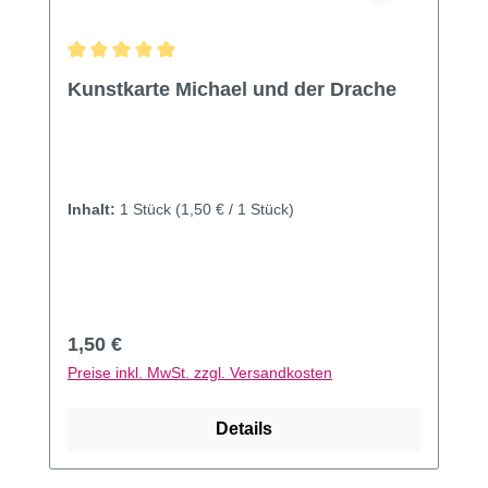
Durchschnittliche Bewertung von 5 von 5 Sternen
Kunstkarte Michael und der Drache
Inhalt:
1 Stück
(1,50 € / 1 Stück)
Regulärer Preis:
1,50 €
Preise inkl. MwSt. zzgl. Versandkosten
Details