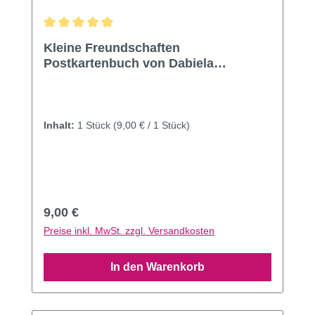
Durchschnittliche Bewertung von 5 von 5 Sternen
Kleine Freundschaften
Postkartenbuch von Dabiela
Drescher
Inhalt:
1 Stück
(9,00 € / 1 Stück)
Regulärer Preis:
9,00 €
Preise inkl. MwSt. zzgl. Versandkosten
In den Warenkorb