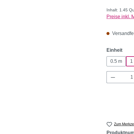
Inhalt:
1.45 Q
Preise inkl.
Versandfert
ausw
Einheit
0.5 m
1
Produkt 
Zum Merkzet
Produktnu