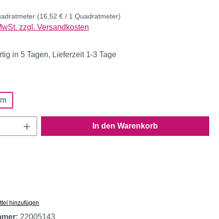
uadratmeter
(16,52 € / 1 Quadratmeter)
 MwSt. zzgl. Versandkosten
ig in 5 Tagen, Lieferzeit 1-3 Tage
ählen
 m
Anzahl: Gib den gewünschten Wert ein oder
In den Warenkorb
tel hinzufügen
mmer:
22005143