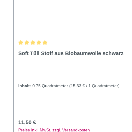
Durchschnittliche Bewertung von 5 von 5 Sternen
Soft Tüll Stoff aus Biobaumwolle schwarz
Inhalt:
0.75 Quadratmeter
(15,33 € / 1 Quadratmeter)
Regulärer Preis:
11,50 €
Preise inkl. MwSt. zzgl. Versandkosten