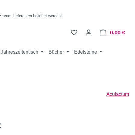
wir vom Lieferanten beliefert werden!
0,00 €
Ware
Jahreszeitentisch
Bücher
Edelsteine
Acufactum
eis:
€