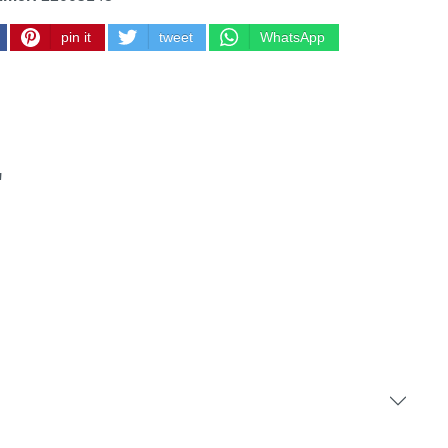
pin it
tweet
WhatsApp
"