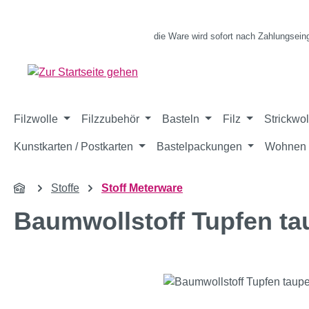
m Hauptinhalt springen
Zur Suche springen
Zur Hauptnavigation springen
die Ware wird sofort nach Zahlungsein
Filzwolle
Filzzubehör
Basteln
Filz
Strickwol
Kunstkarten / Postkarten
Bastelpackungen
Wohnen 
Stoffe
Stoff Meterware
Baumwollstoff Tupfen ta
Bildergalerie überspringen