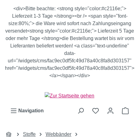
Zum Hauptinhalt springen
<div>Bitte beachte: <strong style="color:#c2116e;">
Lieferzeit 1-3 Tage </strong><br /> <span style="font-
size:80%;"> die Ware wird sofort nach Zahlungseingang
versendet<strong style="color:#c2116e;"> Lieferzeit 5 Tage
oder mehr Tage </strong>die Bestellung wartet bis wir vom
Lieferanten beliefert werden! <a class="text-underline"
data-
url="/widgets/cms/fac9ec0df5fc49d78a40c8fa8d303157"
href="/widgets/cms/fac9ec0df5fc49d78a40c8fa8d303157">
</a></span></div>
Ware
Navigation
Stoffe
Webbänder