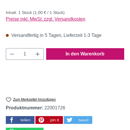
Inhalt:
1 Stück
(1,00 € / 1 Stück)
Preise inkl. MwSt. zzgl. Versandkosten
Versandfertig in 5 Tagen, Lieferzeit 1-3 Tage
Produkt Anzahl: Gib den gewünschten Wert e
In den Warenkorb
Zum Merkzettel hinzufügen
Produktnummer:
22001726
teilen
pin it
tweet