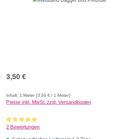
Regulärer Preis:
3,50 €
Inhalt:
1 Meter
(3,50 € / 1 Meter)
Preise inkl. MwSt. zzgl. Versandkosten
Durchschnittliche Bewertung von 5 von 5 Sternen
2 Bewertungen