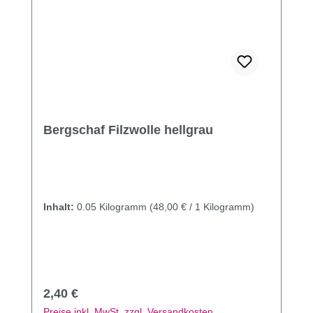
Bergschaf Filzwolle hellgrau
Inhalt:
0.05 Kilogramm
(48,00 € / 1 Kilogramm)
Regulärer Preis:
2,40 €
Preise inkl. MwSt. zzgl. Versandkosten