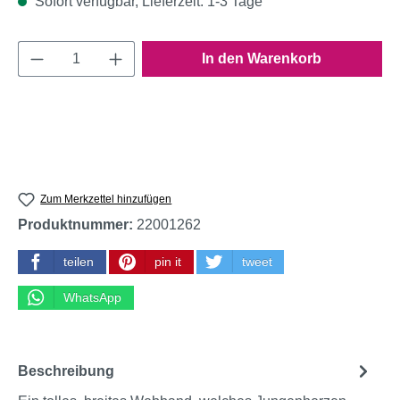
Sofort verfügbar, Lieferzeit: 1-3 Tage
Produkt Anzahl: Gib den gewünschten Wert e
In den Warenkorb
Zum Merkzettel hinzufügen
Produktnummer:
22001262
teilen
pin it
tweet
WhatsApp
Beschreibung