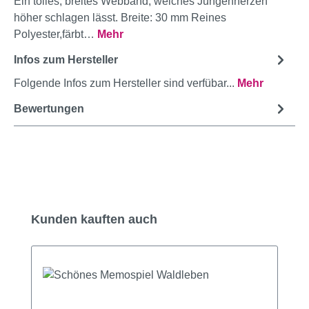
Ein tolles, breites Webband, welches Jungenherzen
höher schlagen lässt. Breite: 30 mm Reines
Polyester,färbt…
Mehr
Infos zum Hersteller
Folgende Infos zum Hersteller sind verfübar...
Mehr
Bewertungen
Produktgalerie überspringen
Kunden kauften auch