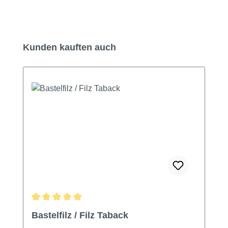
Produktgalerie überspringen
Kunden kauften auch
Durchschnittliche Bewertung von 5 von 5 Sternen
Bastelfilz / Filz Taback