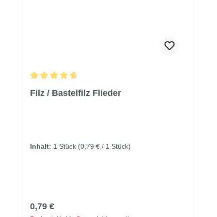
Durchschnittliche Bewertung von 4.67 von 5 Sternen
Filz / Bastelfilz Flieder
Inhalt:
1 Stück
(0,79 € / 1 Stück)
Regulärer Preis:
0,79 €