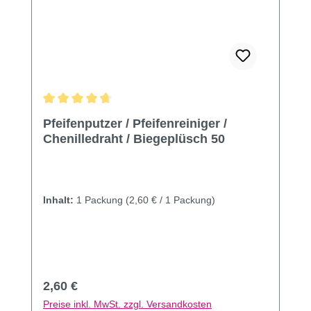
Durchschnittliche Bewertung von 4.85 von 5 Sternen
Pfeifenputzer / Pfeifenreiniger /
Chenilledraht / Biegeplüsch 50
Inhalt:
1 Packung
(2,60 € / 1 Packung)
Regulärer Preis:
2,60 €
Preise inkl. MwSt. zzgl. Versandkosten