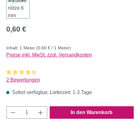
Regulärer Preis:
0,60 €
Inhalt:
1 Meter
(0,60 € / 1 Meter)
Preise inkl. MwSt. zzgl. Versandkosten
Durchschnittliche Bewertung von 4.5 von 5 Sternen
2 Bewertungen
Sofort verfügbar, Lieferzeit: 1-3 Tage
Produkt Anzahl: Gib den gewünschten Wert e
In den Warenkorb