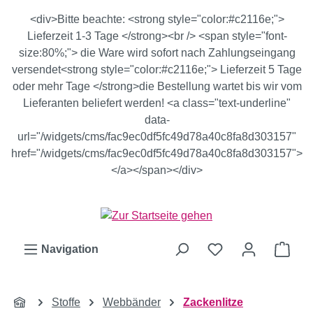
Zum Hauptinhalt springen
<div>Bitte beachte: <strong style="color:#c2116e;">
Lieferzeit 1-3 Tage </strong><br /> <span style="font-
size:80%;"> die Ware wird sofort nach Zahlungseingang
versendet<strong style="color:#c2116e;"> Lieferzeit 5 Tage
oder mehr Tage </strong>die Bestellung wartet bis wir vom
Lieferanten beliefert werden! <a class="text-underline"
data-
url="/widgets/cms/fac9ec0df5fc49d78a40c8fa8d303157"
href="/widgets/cms/fac9ec0df5fc49d78a40c8fa8d303157">
</a></span></div>
Ware
Navigation
Stoffe
Webbänder
Zackenlitze