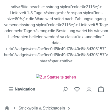
Zum Hauptinhalt springen
<div>Bitte beachte: <strong style="color:#c2116e;">
Lieferzeit 1-3 Tage </strong><br /> <span style="font-
size:80%;"> die Ware wird sofort nach Zahlungseingang
versendet<strong style="color:#c2116e;"> Lieferzeit 5 Tage
oder mehr Tage </strong>die Bestellung wartet bis wir vom
Lieferanten beliefert werden! <a class="text-underline"
data-
url="/widgets/cms/fac9ec0df5fc49d78a40c8fa8d303157"
href="/widgets/cms/fac9ec0df5fc49d78a40c8fa8d303157">
</a></span></div>
Ware
Navigation
Strickwolle & Stricknadeln