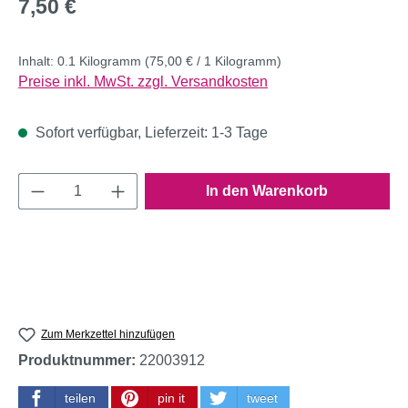
Regulärer Preis:
7,50 €
Inhalt:
0.1 Kilogramm
(75,00 € / 1 Kilogramm)
Preise inkl. MwSt. zzgl. Versandkosten
Sofort verfügbar, Lieferzeit: 1-3 Tage
Produkt Anzahl: Gib den gewünschten Wert e
In den Warenkorb
Zum Merkzettel hinzufügen
Produktnummer:
22003912
teilen
pin it
tweet