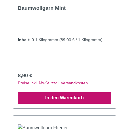
Durchschnittliche Bewertung von 5 von 5 Sternen
Baumwollgarn Mint
Inhalt:
0.1 Kilogramm
(89,00 € / 1 Kilogramm)
Regulärer Preis:
8,90 €
Preise inkl. MwSt. zzgl. Versandkosten
In den Warenkorb