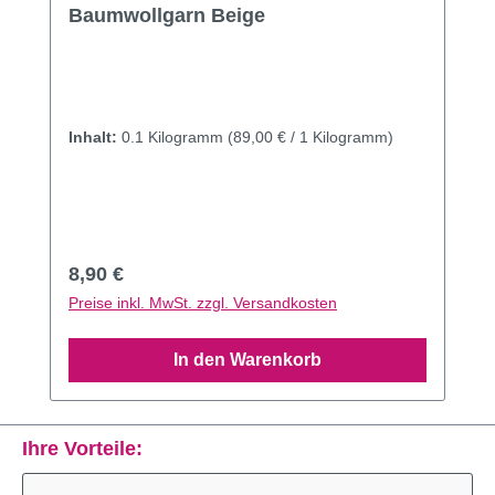
Durchschnittliche Bewertung von 4 von 5 Sternen
Baumwollgarn Beige
Inhalt:
0.1 Kilogramm
(89,00 € / 1 Kilogramm)
Regulärer Preis:
8,90 €
Preise inkl. MwSt. zzgl. Versandkosten
In den Warenkorb
Ihre Vorteile: