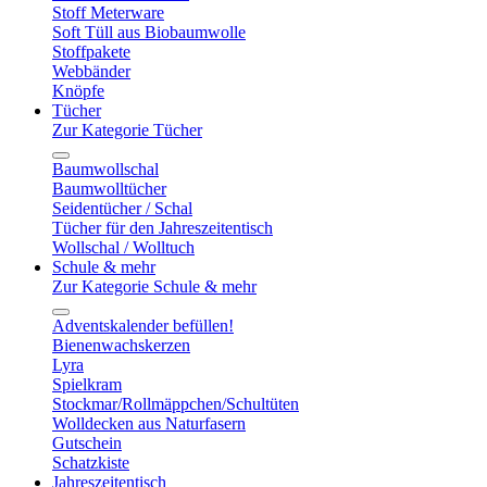
Stoff Meterware
Soft Tüll aus Biobaumwolle
Stoffpakete
Webbänder
Knöpfe
Tücher
Zur Kategorie Tücher
Baumwollschal
Baumwolltücher
Seidentücher / Schal
Tücher für den Jahreszeitentisch
Wollschal / Wolltuch
Schule & mehr
Zur Kategorie Schule & mehr
Adventskalender befüllen!
Bienenwachskerzen
Lyra
Spielkram
Stockmar/Rollmäppchen/Schultüten
Wolldecken aus Naturfasern
Gutschein
Schatzkiste
Jahreszeitentisch