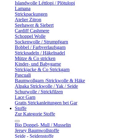
Islandwolle Léttlopi / Plötulopi
Lamana
Strickpackungen
Atelier Zitron
Seehawer & Siebert
Cardiff Cashmere
Schoppel Wolle
Sockenwolle / Strumpfgarn
Bobbel / Farbverlaufsgarn
Stricknadeln / Häkelnadel
Mütze & Co stricken
Kinder- und Babygarne
Strickjacke & Co Strickgarn
Pascuali
Baumwollgarn /Strickwolle & Häke
Alpaka Strickwolle / Yak / Seide
Schurwolle / Strickfilzen
Lace Garn
Gratis Strickanleitungen bei Gar
Stoffe
Zur Kategorie Stoffe
Bio Doppel- Mull / Musselin
Jersey Baumwollstoffe
Seide - Seidenstoffe