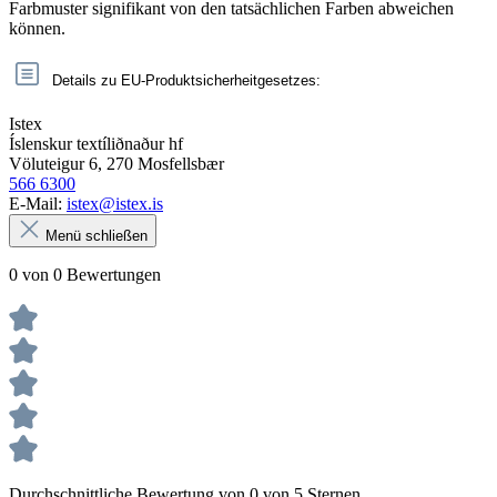
Farbmuster signifikant von den tatsächlichen Farben abweichen
können.
Details zu EU-Produktsicherheitgesetzes:
Istex
Íslenskur textíliðnaður hf
Völuteigur 6, 270 Mosfellsbær
566 6300
E-Mail:
istex@istex.is
Menü schließen
0 von 0 Bewertungen
Durchschnittliche Bewertung von 0 von 5 Sternen