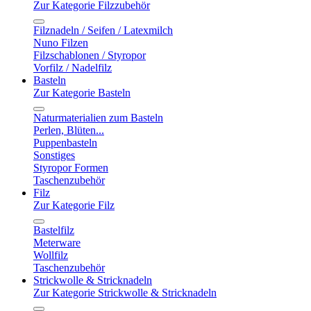
Zur Kategorie Filzzubehör
Filznadeln / Seifen / Latexmilch
Nuno Filzen
Filzschablonen / Styropor
Vorfilz / Nadelfilz
Basteln
Zur Kategorie Basteln
Naturmaterialien zum Basteln
Perlen, Blüten...
Puppenbasteln
Sonstiges
Styropor Formen
Taschenzubehör
Filz
Zur Kategorie Filz
Bastelfilz
Meterware
Wollfilz
Taschenzubehör
Strickwolle & Stricknadeln
Zur Kategorie Strickwolle & Stricknadeln