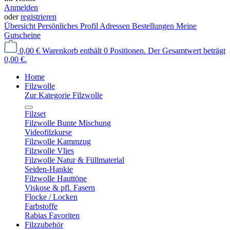
Anmelden
oder
registrieren
Übersicht
Persönliches Profil
Adressen
Bestellungen
Meine
Gutscheine
0,00 €
Warenkorb enthält 0 Positionen. Der Gesamtwert beträgt
0,00 €.
Home
Filzwolle
Zur Kategorie Filzwolle
Filzset
Filzwolle Bunte Mischung
Videofilzkurse
Filzwolle Kammzug
Filzwolle Vlies
Filzwolle Natur & Füllmaterial
Seiden-Hankie
Filzwolle Hauttöne
Viskose & pfl. Fasern
Flocke / Locken
Farbstoffe
Rabias Favoriten
Filzzubehör