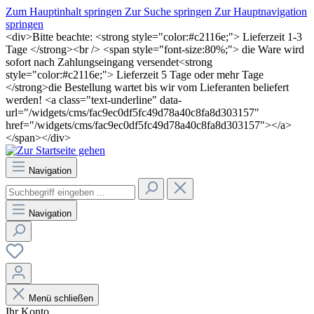
Zum Hauptinhalt springen
Zur Suche springen
Zur Hauptnavigation
springen
<div>Bitte beachte: <strong style="color:#c2116e;"> Lieferzeit 1-3
Tage </strong><br /> <span style="font-size:80%;"> die Ware wird
sofort nach Zahlungseingang versendet<strong
style="color:#c2116e;"> Lieferzeit 5 Tage oder mehr Tage
</strong>die Bestellung wartet bis wir vom Lieferanten beliefert
werden! <a class="text-underline" data-
url="/widgets/cms/fac9ec0df5fc49d78a40c8fa8d303157"
href="/widgets/cms/fac9ec0df5fc49d78a40c8fa8d303157"></a>
</span></div>
Navigation
Navigation
Menü schließen
Ihr Konto