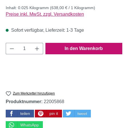
Inhalt:
0.025 Kilogramm
(638,00 € / 1 Kilogramm)
Preise inkl. MwSt. zzgl. Versandkosten
Sofort verfügbar, Lieferzeit: 1-3 Tage
Produkt Anzahl: Gib den gewünschten Wert e
In den Warenkorb
Zum Merkzettel hinzufügen
Produktnummer:
22005868
teilen
pin it
tweet
WhatsApp