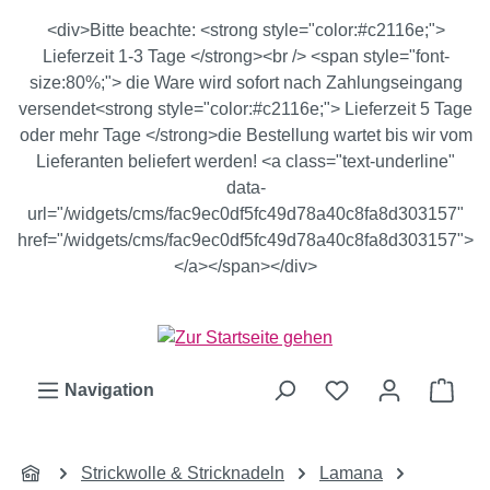
Zum Hauptinhalt springen
<div>Bitte beachte: <strong style="color:#c2116e;">
Lieferzeit 1-3 Tage </strong><br /> <span style="font-
size:80%;"> die Ware wird sofort nach Zahlungseingang
versendet<strong style="color:#c2116e;"> Lieferzeit 5 Tage
oder mehr Tage </strong>die Bestellung wartet bis wir vom
Lieferanten beliefert werden! <a class="text-underline"
data-
url="/widgets/cms/fac9ec0df5fc49d78a40c8fa8d303157"
href="/widgets/cms/fac9ec0df5fc49d78a40c8fa8d303157">
</a></span></div>
Ware
Navigation
Strickwolle & Stricknadeln
Lamana