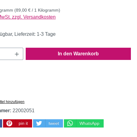
logramm
(89,00 € / 1 Kilogramm)
 MwSt. zzgl. Versandkosten
ügbar, Lieferzeit: 1-3 Tage
Anzahl: Gib den gewünschten Wert ein oder
In den Warenkorb
tel hinzufügen
mmer:
22002051
pin it
tweet
WhatsApp