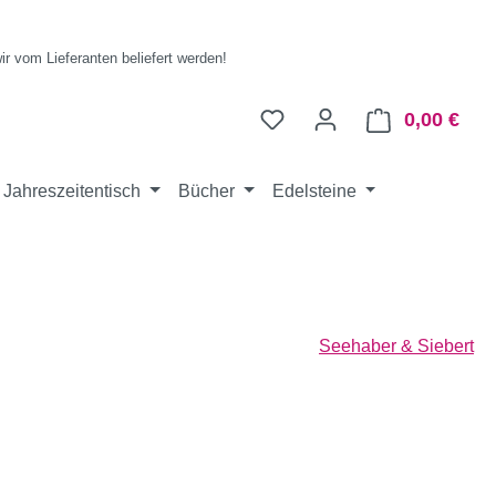
wir vom Lieferanten beliefert werden!
0,00 €
Ware
Jahreszeitentisch
Bücher
Edelsteine
Seehaber & Siebert
eis: