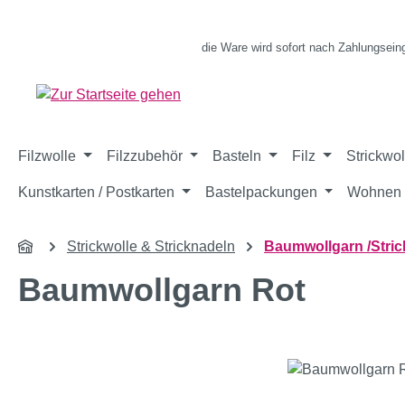
m Hauptinhalt springen
Zur Suche springen
Zur Hauptnavigation springen
die Ware wird sofort nach Zahlungsein
Filzwolle
Filzzubehör
Basteln
Filz
Strickwol
Kunstkarten / Postkarten
Bastelpackungen
Wohnen 
Strickwolle & Stricknadeln
Baumwollgarn /Stric
Baumwollgarn Rot
Bildergalerie überspringen