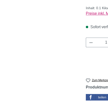
Inhalt:
0.1 Ki
Preise inkl.
Sofort verf
Produkt 
Zum Merkzet
Produktnu
teilen