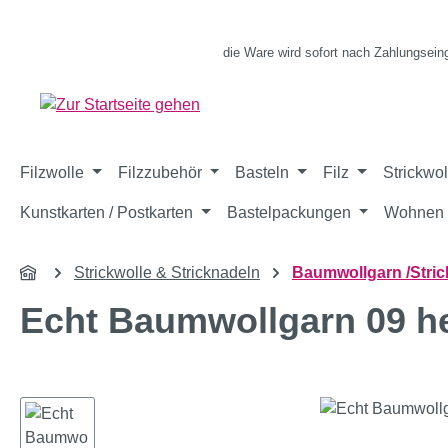
m Hauptinhalt springen
Zur Suche springen
Zur Hauptnavigation springen
die Ware wird sofort nach Zahlungsein
Filzwolle
Filzzubehör
Basteln
Filz
Strickwol
Kunstkarten / Postkarten
Bastelpackungen
Wohnen 
Strickwolle & Stricknadeln
Baumwollgarn /Stric
Echt Baumwollgarn 09 he
Bildergalerie überspringen