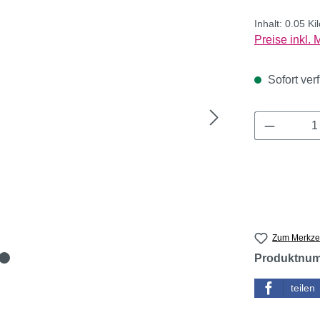
Inhalt:
0.05 K
Preise inkl.
Sofort verf
Produkt 
Zum Merkzet
Produktnu
teilen