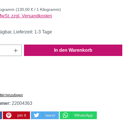
ilogramm
(130,00 € / 1 Kilogramm)
 MwSt. zzgl. Versandkosten
ügbar, Lieferzeit: 1-3 Tage
Anzahl: Gib den gewünschten Wert ein oder
In den Warenkorb
tel hinzufügen
mmer:
22004363
pin it
tweet
WhatsApp