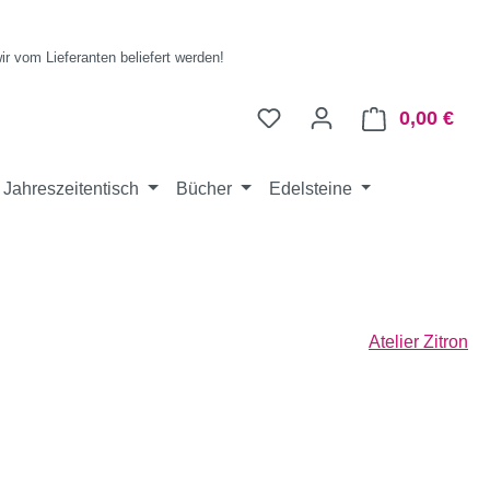
wir vom Lieferanten beliefert werden!
0,00 €
Ware
Jahreszeitentisch
Bücher
Edelsteine
Atelier Zitron
eis: