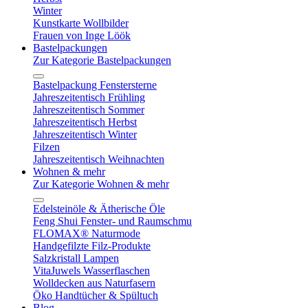
Winter
Kunstkarte Wollbilder
Frauen von Inge Löök
Bastelpackungen
Zur Kategorie Bastelpackungen
Bastelpackung Fenstersterne
Jahreszeitentisch Frühling
Jahreszeitentisch Sommer
Jahreszeitentisch Herbst
Jahreszeitentisch Winter
Filzen
Jahreszeitentisch Weihnachten
Wohnen & mehr
Zur Kategorie Wohnen & mehr
Edelsteinöle & Ätherische Öle
Feng Shui Fenster- und Raumschmu
FLOMAX® Naturmode
Handgefilzte Filz-Produkte
Salzkristall Lampen
VitaJuwels Wasserflaschen
Wolldecken aus Naturfasern
Öko Handtücher & Spültuch
Blog