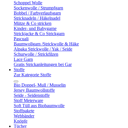
Schoppel Wolle
Sockenwolle / Strumpfgarn
Bobbel / Farbverlaufsgarn
Stricknadeln / Häkelnadel
Mütze & Co stricken
Kinder- und Babygarne
Strickjacke & Co Strickgarn
Pascuali
Baumwollgarn /Strickwolle & Häke
Alpaka Strickwolle / Yak / Seide
Schurwolle / Strickfilzen
Lace Garn
Gratis Strickanleitungen bei Gar
Stoffe
Zur Kategorie Stoffe
Bio Doppel- Mull / Musselin
Jersey Baumwollstoffe
Seide - Seidenstoffe
Stoff Meterware
Soft Tüll aus Biobaumwolle
Stoffpakete
Webbänder
Knöpfe
Tücher