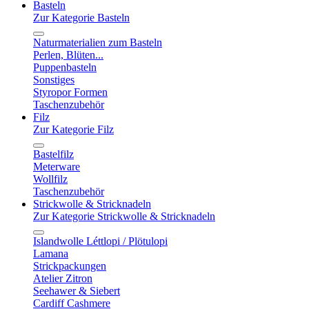
Basteln
Zur Kategorie Basteln
Naturmaterialien zum Basteln
Perlen, Blüten...
Puppenbasteln
Sonstiges
Styropor Formen
Taschenzubehör
Filz
Zur Kategorie Filz
Bastelfilz
Meterware
Wollfilz
Taschenzubehör
Strickwolle & Stricknadeln
Zur Kategorie Strickwolle & Stricknadeln
Islandwolle Léttlopi / Plötulopi
Lamana
Strickpackungen
Atelier Zitron
Seehawer & Siebert
Cardiff Cashmere