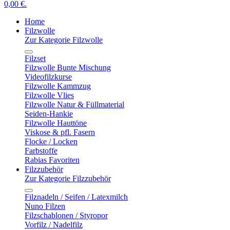
0,00 €.
Home
Filzwolle
Zur Kategorie Filzwolle
Filzset
Filzwolle Bunte Mischung
Videofilzkurse
Filzwolle Kammzug
Filzwolle Vlies
Filzwolle Natur & Füllmaterial
Seiden-Hankie
Filzwolle Hauttöne
Viskose & pfl. Fasern
Flocke / Locken
Farbstoffe
Rabias Favoriten
Filzzubehör
Zur Kategorie Filzzubehör
Filznadeln / Seifen / Latexmilch
Nuno Filzen
Filzschablonen / Styropor
Vorfilz / Nadelfilz